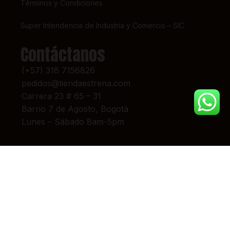
Términos y Condiciones
Super Intendencia de Industria y Comercio – SIC
Contáctanos
(+57) 318 7156826
pedidos@tiendaestrena.com
Carrera 23 # 65 – 31
Barrio 7 de Agosto, Bogotá
Lunes – Sábado 8am-5pm
© 2024 TIENDA ESTRENA. TODOS LOS DERECHOS RESERVADOS