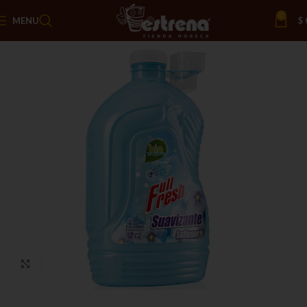
0
MENU
$
Click to enlarge