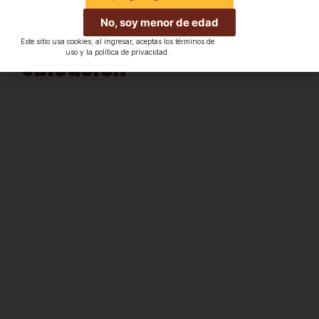
No, soy menor de edad
Este sitio usa cookies; al ingresar, aceptas los términos de
Ubicación
uso y la política de privacidad.