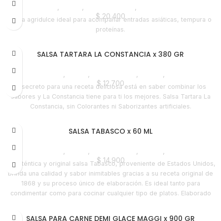
Despensa
,
Salsas
,
Líneas Balance
,
Nuevo en Estrena
$
20.400
Salsa agridulce ideal para acompañar entradas asiáticas, tempura o
proteínas.
SALSA TARTARA LA CONSTANCIA x 380 GR
Despensa
,
Salsas
,
Emprendedor
,
Foodie
,
Horeca
$
12.700
El secreto para una receta deliciosa está en saber combinar los
sabores y La Constancia tiene para ti los mejores. Salsa Tartara La
Constancia, sin Colorantes ni Saborizantes artificiales.
SALSA TABASCO x 60 ML
Despensa
,
Salsas
,
Emprendedor
,
Foodie
,
Horeca
$
14.900
La auténtica y original salsa Tabasco, proveniente de Estados Unidos,
brinda una calidad y sabor inimitables gracias a su receta original de
1868 y su proceso único de elaboración. Es ideal tanto para
condimentar como para cocinar cualquier tipo de platos. Elaborado
con Chile rojo, Vinagre, Sal. No contiene Carbohidratos ni calorias
SALSA PARA CARNE DEMI GLACE MAGGI x 900 GR