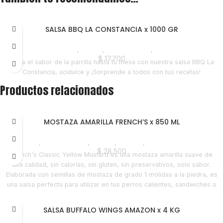
SALSA BBQ LA CONSTANCIA x 1000 GR
Despensa
,
Salsas
,
Emprendedor
,
Horeca
$
17.700
Lleva el sabor de la parrilla hasta tu mesa con nuestra salsa BBQ La
Constancia, acidulce y ¡Sorprende a todos con tus recetas!
Productos relacionados
MOSTAZA AMARILLA FRENCH’S x 850 ML
Salsas
,
Emprendedor
,
Foodie
,
Horeca
,
Nuevo en Estrena
$
28.500
French's Classic Yellow Mustard es una mostaza amarilla suave de
alta calidad, sin calorías, sin gluten, sin preservativos, solo sabor.
Elaborada con semillas de mostaza de grado 1 molidas a la piedra, es
una salsa perfecta para utilizar en tus perros calientes, sandwiches o
tu comida de preferencia, dándoles el sabor que te hace falta para
probar en cada bocado.
SALSA BUFFALO WINGS AMAZON x 4 KG