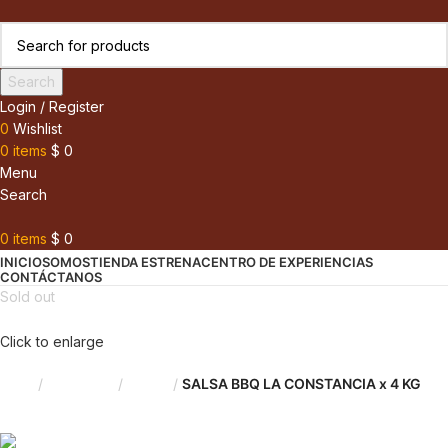
Search
Login / Register
0
Wishlist
0
items
$
0
Menu
Search
0
items
$
0
INICIO
SOMOS
TIENDA ESTRENA
CENTRO DE EXPERIENCIAS
CONTÁCTANOS
Sold out
Click to enlarge
Inicio
Despensa
Salsas
SALSA BBQ LA CONSTANCIA x 4 KG
Back to products