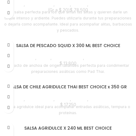
Salsas
,
Emprendedor
,
Foodie
,
Horeca
,
Nuevo en Estrena
(Gr a
$
20
)
$
78.500
La salsa perfecta para los que aman las alitas y quieren darle un
toque intenso y ardiente. Puedes utilizarla durante tus preparaciones
o dejarla como acompañante. Ideal para acompañar alitas, barbacoas
y pescados.
SALSA DE PESCADO SQUID X 300 ML BEST CHOICE
Despensa
,
Salsas
,
Líneas Balance
,
Nuevo en Estrena
$
13.800
Extracto de anchoa de origen tailandés perfecta para condimentar
preparaciones asiáticas como Pad Thai.
SALSA DE CHILE AGRIDULCE THAI BEST CHOICE x 350 GR
Salsas
,
Emprendedor
,
Foodie
,
Horeca
,
Nuevo en Estrena
$
17.250
Salsa agridulce ideal para acompañar entradas asiáticas, tempura o
proteínas.
SALSA AGRIDULCE X 240 ML BEST CHOICE