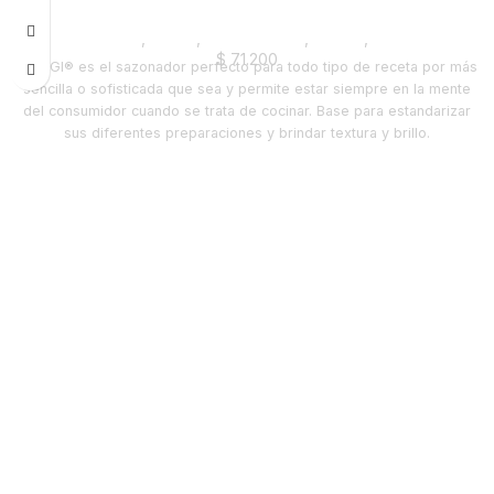
Despensa
,
Salsas
,
Emprendedor
,
Foodie
,
Horeca
$
71.200
MAGGI® es el sazonador perfecto para todo tipo de receta por más
sencilla o sofisticada que sea y permite estar siempre en la mente
del consumidor cuando se trata de cocinar. Base para estandarizar
sus diferentes preparaciones y brindar textura y brillo.