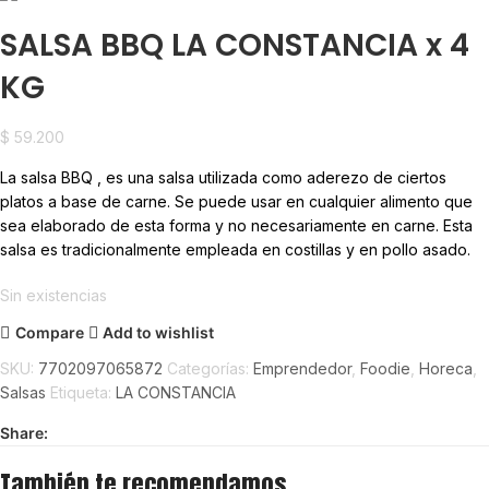
SALSA BBQ LA CONSTANCIA x 4
KG
$
59.200
La salsa BBQ , es una salsa utilizada como aderezo de ciertos
platos a base de carne. Se puede usar en cualquier alimento que
sea elaborado de esta forma y no necesariamente en carne. Esta
salsa es tradicionalmente empleada en costillas y en pollo asado.
Sin existencias
Compare
Add to wishlist
SKU:
7702097065872
Categorías:
Emprendedor
,
Foodie
,
Horeca
,
Salsas
Etiqueta:
LA CONSTANCIA
Share:
También te recomendamos…