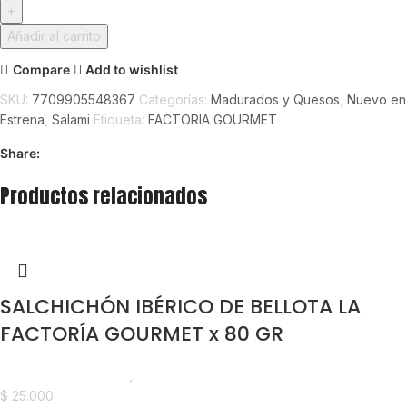
Añadir al carrito
Compare
Add to wishlist
SKU:
7709905548367
Categorías:
Madurados y Quesos
,
Nuevo en
Estrena
,
Salami
Etiqueta:
FACTORIA GOURMET
Share:
Productos relacionados
SALCHICHÓN IBÉRICO DE BELLOTA LA
FACTORÍA GOURMET x 80 GR
Madurados y Quesos
,
Chorizos y Salchichones
$
25.000