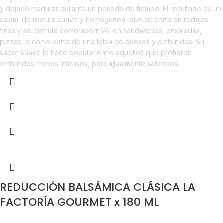
y dejado madurar durante un período de tiempo. El resultado es un
salami de textura suave y homogénea, que se corta en rodajas
finas y se disfruta como aperitivo, en sándwiches, ensaladas,
pizzas, o como parte de una tabla de quesos y embutidos. Su
sabor suave lo hace popular entre aquellos que prefieren
embutidos menos intensos, pero igualmente sabrosos.
REDUCCIÓN BALSÁMICA CLÁSICA LA
FACTORÍA GOURMET x 180 ML