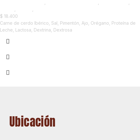
Madurados y Quesos
,
Chorizos y Salchichones
,
Emprendedor
,
Foodie
,
Horeca
,
Nuevo en Estrena
$
18.400
Carne de cerdo Ibérico, Sal, Pimentón, Ajo, Orégano, Proteína de
Leche, Lactosa, Dextrina, Dextrosa
Ubicación