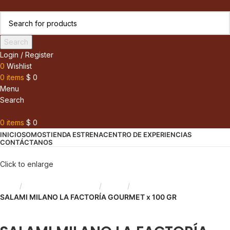
Search
Login / Register
0
Wishlist
0
items
$
0
Menu
Search
0
items
$
0
INICIO
SOMOS
TIENDA ESTRENA
CENTRO DE EXPERIENCIAS
CONTÁCTANOS
Click to enlarge
Inicio
Madurados y Quesos
Salami
SALAMI MILANO LA FACTORÍA GOURMET x 100 GR
Back to products