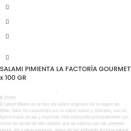
SALAMI PIMIENTA LA FACTORÍA GOURMET
x 100 GR
Madurados y Quesos
,
Salami
,
Nuevo en Estrena
$
20.100
El salami Milano es un tipo de salami originario de la región de
Milán, Italia. Se caracteriza por su sabor suave y delicado, con un
ligero toque de ajo y especias. Está elaborado principalmente con
carne de cerdo de alta calidad, que se sazona con sal, pimienta
negra, ajo y otras especias, antes de ser embutido en tripa natural