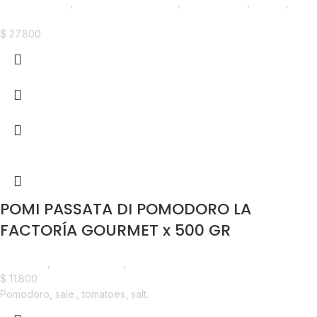
Líneas Balance
,
Aceites y Funcionales
,
Emprendedor
,
Foodie
,
Horeca
$
27.800
POMI PASSATA DI POMODORO LA
FACTORÍA GOURMET x 500 GR
Despensa
,
Líneas Balance
,
Nuevo en Estrena
$
11.800
Pomodoro, sale., tomatoes, salt.