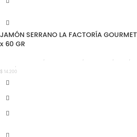
JAMÓN SERRANO LA FACTORÍA GOURMET
x 60 GR
Madurados y Quesos
,
Jamones Curados
,
Emprendedor
,
Foodie
,
Horeca
,
Nuevo en Estrena
$
14.200