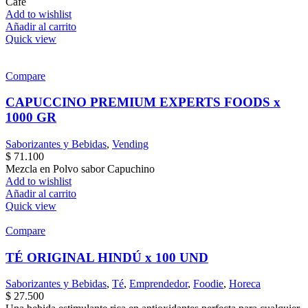
Café
Add to wishlist
Añadir al carrito
Quick view
Compare
CAPUCCINO PREMIUM EXPERTS FOODS x
1000 GR
Saborizantes y Bebidas
,
Vending
$
71.100
Mezcla en Polvo sabor Capuchino
Add to wishlist
Añadir al carrito
Quick view
Compare
TÉ ORIGINAL HINDÚ x 100 UND
Saborizantes y Bebidas
,
Té
,
Emprendedor
,
Foodie
,
Horeca
$
27.500