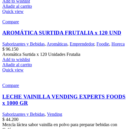
Add to wishlist
Añadir al carrito
Quick view
Compare
AROMÁTICA SURTIDA FRUTALIA x 120 UND
Saborizantes y Bebidas
,
Aromáticas
,
Emprendedor
,
Foodie
,
Horeca
$
96.150
Aromática
Surtida x 120 Unidades Frutalia
Add to wishlist
Añadir al carrito
Quick view
Compare
LECHE VAINILLA VENDING EXPERTS FOODS
x 1000 GR
Saborizantes y Bebidas
,
Vending
$
44.200
Mezcla láctea sabor vainilla en polvo para preparar bebidas con