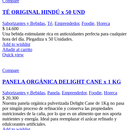
Compare
TÉ ORIGINAL HINDÚ x 50 UND
Saborizantes y Bebidas
,
Té
,
Emprendedor
,
Foodie
,
Horeca
$
14.600
Una bebida estimulante rica en antioxidantes perfecta para cualquier
hora del día. Plegadiza x 50 Unidades.
Add to wishlist
Añadir al carrito
Quick view
Compare
PANELA ORGÁNICA DELIGHT CANE x 1 KG
Saborizantes y Bebidas
,
Panela
,
Emprendedor
,
Foodie
,
Horeca
$
20.300
Nuestra panela orgánica pulverizada Delight Cane de 1Kg no pasa
por ningún proceso de refinación y conserva las propiedades
nutricionales de la caña, por lo que es un alimento que nos aporta
nutrientes y energía. Ideal para reemplazar el azúcar refinado y
edulcorantes artificiales.
Add to wishlist