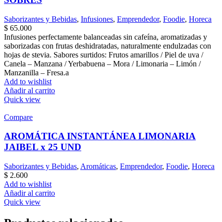
Saborizantes y Bebidas
,
Infusiones
,
Emprendedor
,
Foodie
,
Horeca
$
65.000
Infusiones perfectamente balanceadas sin cafeína, aromatizadas y
saborizadas con frutas deshidratadas, naturalmente endulzadas con
hojas de stevia. Sabores surtidos: Frutos amarillos / Piel de uva /
Canela – Manzana / Yerbabuena – Mora / Limonaria – Limón /
Manzanilla – Fresa.a
Add to wishlist
Añadir al carrito
Quick view
Compare
AROMÁTICA INSTANTÁNEA LIMONARIA
JAIBEL x 25 UND
Saborizantes y Bebidas
,
Aromáticas
,
Emprendedor
,
Foodie
,
Horeca
$
2.600
Add to wishlist
Añadir al carrito
Quick view