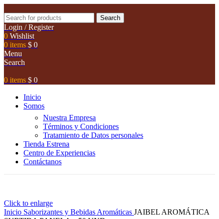
Search
Login / Register
0
Wishlist
0
items
$
0
Menu
Search
0
items
$
0
Inicio
Somos
Nuestra Empresa
Términos y Condiciones
Tratamiento de Datos personales
Tienda Estrena
Centro de Experiencias
Contáctanos
Click to enlarge
Inicio
Saborizantes y Bebidas
Aromáticas
JAIBEL AROMÁTICA