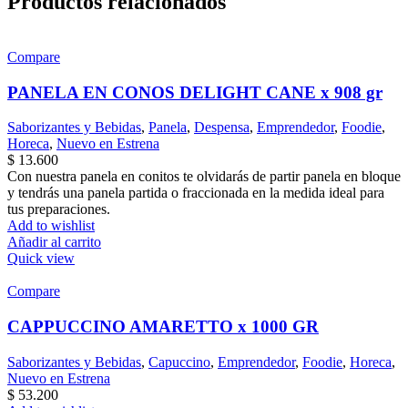
Productos relacionados
Compare
PANELA EN CONOS DELIGHT CANE x 908 gr
Saborizantes y Bebidas
,
Panela
,
Despensa
,
Emprendedor
,
Foodie
,
Horeca
,
Nuevo en Estrena
$
13.600
Con nuestra panela en conitos te olvidarás de partir panela en bloque
y tendrás una panela partida o fraccionada en la medida ideal para
tus preparaciones.
Add to wishlist
Añadir al carrito
Quick view
Compare
CAPPUCCINO AMARETTO x 1000 GR
Saborizantes y Bebidas
,
Capuccino
,
Emprendedor
,
Foodie
,
Horeca
,
Nuevo en Estrena
$
53.200