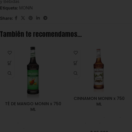
y Bebidas
Etiqueta:
MONIN
Share:
También te recomendamos…
CINNAMON MONIN x 750
TÉ DE MANGO MONIN x 750
ML
ML
Emprendedor
,
Foodie
,
Monin
,
Concentrados de Té
Horeca
,
Monin
,
Saborizantes
Monin
,
Saborizantes y
y Bebidas