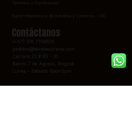
Términos y Condiciones
Super Intendencia de Industria y Comercio – SIC
Contáctanos
(+57) 318 7156826
pedidos@tiendaestrena.com
Carrera 23 # 65 – 31
Barrio 7 de Agosto, Bogotá
Lunes – Sábado 8am-5pm
© 2024 TIENDA ESTRENA. TODOS LOS DERECHOS RESERVADOS