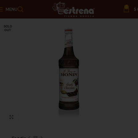
0
MENU
$
SOLD
OUT
Click to enlarge