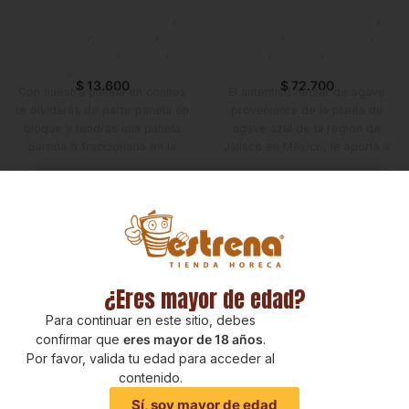
Saborizantes y Bebidas
,
Saborizantes y Bebidas
,
Panela
,
Despensa
,
Syrups
,
Emprendedor
,
Emprendedor
,
Foodie
,
Foodie
,
Horeca
,
Nuevo en
Horeca
,
Nuevo en Estrena
Estrena
$
13.600
$
72.700
Con nuestra panela en conitos
El auténtico néctar de agave
te olvidarás de partir panela en
proveniente de la planta de
bloque y tendrás una panela
agave azul de la región de
partida o fraccionada en la
Jalisco en México, le aporta a
medida ideal para tus
los cócteles un dulzor rico y
preparaciones.
texturizado.
¿Eres mayor de edad?
Para continuar en este sitio, debes
confirmar que
eres mayor de 18 años
.
Por favor, valida tu edad para acceder al
contenido.
Sí, soy mayor de edad