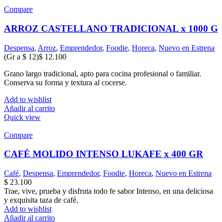
Compare
ARROZ CASTELLANO TRADICIONAL x 1000 G
Despensa
,
Arroz
,
Emprendedor
,
Foodie
,
Horeca
,
Nuevo en Estrena
(Gr a
$
12
)
$
12.100
Grano largo tradicional, apto para cocina profesional o familiar.
Conserva su forma y textura al cocerse.
Add to wishlist
Añadir al carrito
Quick view
Compare
CAFÉ MOLIDO INTENSO LUKAFE x 400 GR
Café
,
Despensa
,
Emprendedor
,
Foodie
,
Horeca
,
Nuevo en Estrena
$
23.100
Trae, vive, prueba y disfruta todo fe sabor Intenso, en una deliciosa
y exquisita taza de café.
Add to wishlist
Añadir al carrito