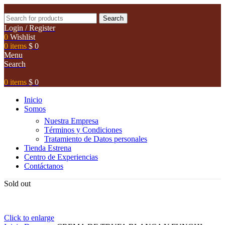
Search
Login / Register
0
Wishlist
0
items
$
0
Menu
Search
0
items
$
0
Inicio
Somos
Nuestra Empresa
Términos y Condiciones
Tratamiento de Datos personales
Tienda Estrena
Centro de Experiencias
Contáctanos
Sold out
Click to enlarge