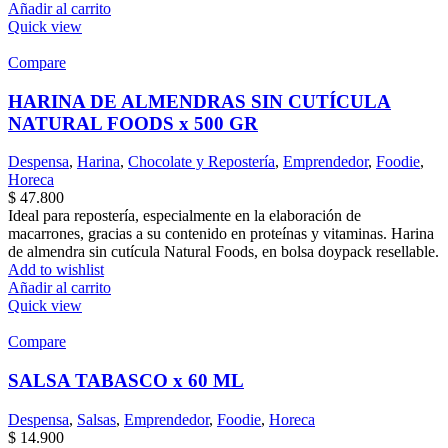
Añadir al carrito
Quick view
Compare
HARINA DE ALMENDRAS SIN CUTÍCULA
NATURAL FOODS x 500 GR
Despensa
,
Harina
,
Chocolate y Repostería
,
Emprendedor
,
Foodie
,
Horeca
$
47.800
Ideal para repostería, especialmente en la elaboración de
macarrones, gracias a su contenido en proteínas y vitaminas. Harina
de almendra sin cutícula Natural Foods, en bolsa doypack resellable.
Add to wishlist
Añadir al carrito
Quick view
Compare
SALSA TABASCO x 60 ML
Despensa
,
Salsas
,
Emprendedor
,
Foodie
,
Horeca
$
14.900