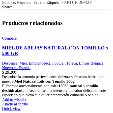
Balance
,
Nuevo en Estrena
Etiqueta:
TARTUFI JIMMY
Share:
Productos relacionados
Compare
MIEL DE ABEJAS NATURAL CON TOMILLO x
500 GR
Despensa
,
Miel
,
Emprendedor
,
Foodie
,
Horeca
,
Líneas Balance
,
Nuevo en Estrena
$
29.200
Descubre la armonía perfecta entre dulzura y frescura herbal con
nuestra
Miel Natural Lök con Tomillo 500g
.
Elaborada artesanalmente con
miel 100% natural
y
tomillo
deshidratado
, ofrece un aroma intenso y un sabor delicadamente
especiado que eleva cualquier preparación culinaria o bebida.
Add to wishlist
Añadir al carrito
Quick view