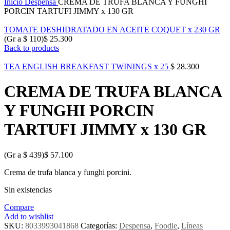
Inicio
Despensa
CREMA DE TRUFA BLANCA Y FUNGHI
PORCIN TARTUFI JIMMY x 130 GR
TOMATE DESHIDRATADO EN ACEITE COQUET x 230 GR
(Gr a
$
110
)
$
25.300
Back to products
TEA ENGLISH BREAKFAST TWININGS x 25
$
28.300
CREMA DE TRUFA BLANCA
Y FUNGHI PORCIN
TARTUFI JIMMY x 130 GR
(Gr a
$
439
)
$
57.100
Crema de trufa blanca y funghi porcini.
Sin existencias
Compare
Add to wishlist
SKU:
8033993041868
Categorías:
Despensa
,
Foodie
,
Líneas