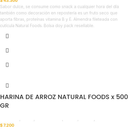
$
43.300
Sabor dulce, se consume como snack a cualquier hora del día
también como decoración en repostería es un fruto seco que
aporta fibras, proteínas vitamina B y E. Almendra fileteada con
cutícula Natural Foods. Bolsa doy pack resellable.
HARINA DE ARROZ NATURAL FOODS x 500
GR
Despensa
,
Harina
,
Emprendedor
,
Foodie
,
Horeca
,
Líneas Balance
$
7.200