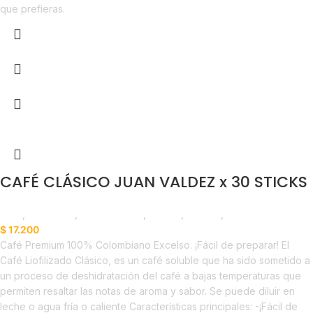
que prefieras.
CAFÉ CLÁSICO JUAN VALDEZ x 30 STICKS
Café
,
Despensa
,
Emprendedor
,
Foodie
,
Horeca
,
Nuevo en Estrena
$
17.200
Café Premium 100% Colombiano Excelso. ¡Fácil de preparar! El
Café Liofilizado Clásico, es un café soluble que ha sido sometido a
un proceso de deshidratación del café a bajas temperaturas que
permiten resaltar las notas de aroma y sabor. Se puede diluir en
leche o agua fría o caliente Características principales: -¡Fácil de