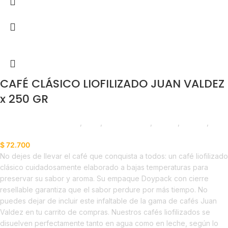
CAFÉ CLÁSICO LIOFILIZADO JUAN VALDEZ
x 250 GR
Saborizantes y Bebidas
,
Café
,
Emprendedor
,
Foodie
,
Horeca
,
Nuevo en Estrena
$
72.700
No dejes de llevar el café que conquista a todos: un café liofilizado
clásico cuidadosamente elaborado a bajas temperaturas para
preservar su sabor y aroma. Su empaque Doypack con cierre
resellable garantiza que el sabor perdure por más tiempo. No
puedes dejar de incluir este infaltable de la gama de cafés Juan
Valdez en tu carrito de compras. Nuestros cafés liofilizados se
disuelven perfectamente tanto en agua como en leche, según lo