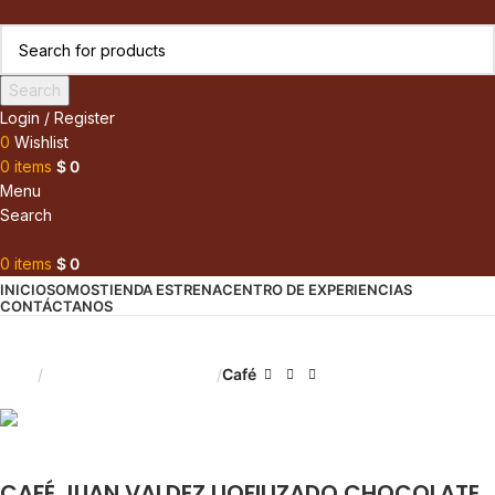
Search
Login / Register
0
Wishlist
0
items
$
0
Menu
Search
0
items
$
0
INICIO
SOMOS
TIENDA ESTRENA
CENTRO DE EXPERIENCIAS
CONTÁCTANOS
Inicio
Saborizantes y Bebidas
Café
CAFÉ JUAN VALDEZ LIOFILIZADO CHOCOLATE