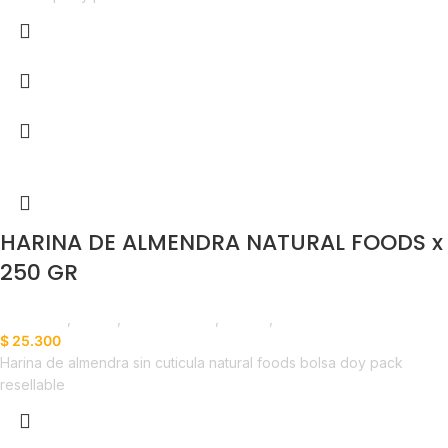
HARINA DE ALMENDRA NATURAL FOODS x
250 GR
Despensa
,
Harina
,
Emprendedor
,
Foodie
,
Horeca
$
25.300
Harina de almendra sin cuticula natural foods bolsa doy pack
resellable