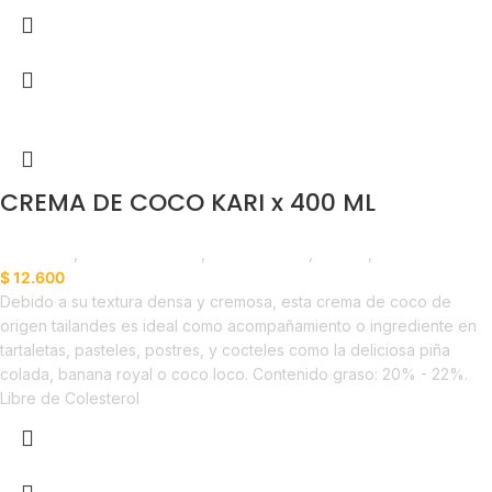
CREMA DE COCO KARI x 400 ML
Despensa
,
Cremas y Sopas
,
Emprendedor
,
Foodie
,
Horeca
$
12.600
Debido a su textura densa y cremosa, esta crema de coco de
origen tailandes es ideal como acompañamiento o ingrediente en
tartaletas, pasteles, postres, y cocteles como la deliciosa piña
colada, banana royal o coco loco. Contenido graso: 20% - 22%.
Libre de Colesterol