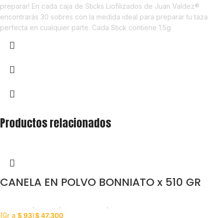
preparar! En cada caja de Sticks Liofilizados de Juan Valdez®
encontrarás 30 sobres con la medida ideal para preparar tu taza
perfecta en cualquier parte. Cada Stick contiene 1.5g
Productos relacionados
CANELA EN POLVO BONNIATO x 510 GR
Despensa
,
Canela
,
Emprendedor
,
Horeca
(Gr a
$
93
)
$
47.300