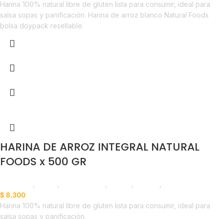
Harina 100% natural libre de gluten lista para consumir, ideal para
salsa sopas y panificación. Harina de arroz blanco Natural Foods
bolsa doypack resellable.
HARINA DE ARROZ INTEGRAL NATURAL
FOODS x 500 GR
Despensa
,
Harina
,
Emprendedor
,
Foodie
,
Horeca
,
Líneas Balance
$
8.300
Harina 100% natural libre de gluten lista para consumir, ideal para
salsa sopas y panificación.