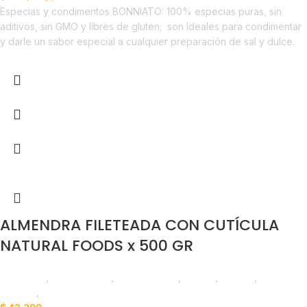
Especias y condimentos BONNIATO: 100% especias puras, sin
aditivos, sin GMO y libres de gluten;
son Ideales para condimentar
y darle un sabor especial a cualquier preparación de sal y dulce.
ALMENDRA FILETEADA CON CUTÍCULA
NATURAL FOODS x 500 GR
Despensa
,
Frutos Secos
,
Emprendedor
,
Foodie
,
Horeca
,
Líneas
Balance
,
Nuevo en Estrena