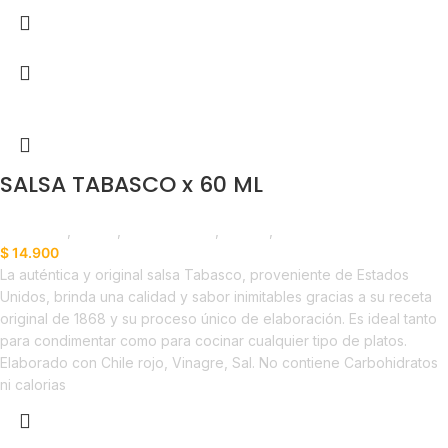
SALSA TABASCO x 60 ML
Despensa
,
Salsas
,
Emprendedor
,
Foodie
,
Horeca
$
14.900
La auténtica y original salsa Tabasco, proveniente de Estados
Unidos, brinda una calidad y sabor inimitables gracias a su receta
original de 1868 y su proceso único de elaboración. Es ideal tanto
para condimentar como para cocinar cualquier tipo de platos.
Elaborado con Chile rojo, Vinagre, Sal. No contiene Carbohidratos
ni calorias