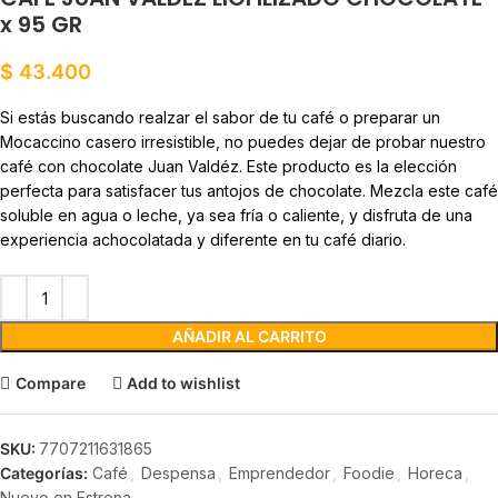
x 95 GR
$
43.400
Si estás buscando realzar el sabor de tu café o preparar un
Mocaccino casero irresistible, no puedes dejar de probar nuestro
café con chocolate Juan Valdéz. Este producto es la elección
perfecta para satisfacer tus antojos de chocolate. Mezcla este café
soluble en agua o leche, ya sea fría o caliente, y disfruta de una
experiencia achocolatada y diferente en tu café diario.
AÑADIR AL CARRITO
Compare
Add to wishlist
SKU:
7707211631865
Categorías:
Café
,
Despensa
,
Emprendedor
,
Foodie
,
Horeca
,
Nuevo en Estrena