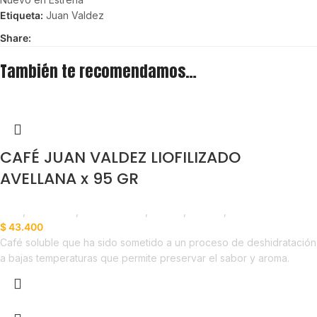
Etiqueta:
Juan Valdez
Share:
También te recomendamos…
CAFÉ JUAN VALDEZ LIOFILIZADO
AVELLANA x 95 GR
Café
,
Despensa
,
Emprendedor
,
Foodie
,
Horeca
,
Nuevo en Estrena
$
43.400
Café soluble que ha sido sometido a un proceso de deshidratación
a bajas temperaturas que permite preservar el sabor y aroma.