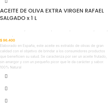
ACEITE DE OLIVA EXTRA VIRGEN RAFAEL
SALGADO x 1 L
Líneas Balance
,
Aceite de Oliva
,
Despensa
,
Emprendedor
,
Foodie
,
Horeca
,
Nuevo en Estrena
$
96.400
Elaborado en España, este aceite es extraído de olivas de gran
calidad con el objetivo de brindar a los consumidores productos
que beneficien su salud. Se caracteriza por ser un aceite frutado,
sin amargor y con un pequeño picor que le da carácter y sabor.
100% Natural