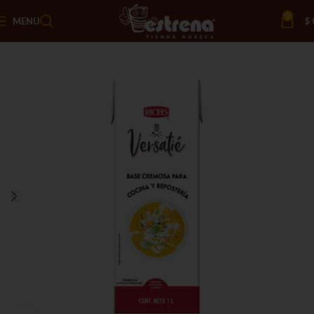
0
MENU
$