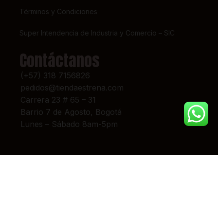
Términos y Condiciones
Super Intendencia de Industria y Comercio – SIC
Contáctanos
(+57) 318 7156826
pedidos@tiendaestrena.com
Carrera 23 # 65 – 31
Barrio 7 de Agosto, Bogotá
Lunes – Sábado 8am-5pm
© 2024 TIENDA ESTRENA. TODOS LOS DERECHOS RESERVADOS