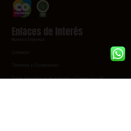
Enlaces de Interés
Nuestra Empresa
Contacto
Términos y Condiciones
Super Intendencia de Industria y Comercio – SIC
Contáctanos
(+57) 318 7156826
pedidos@tiendaestrena.com
Carrera 23 # 65 – 31
Barrio 7 de Agosto, Bogotá