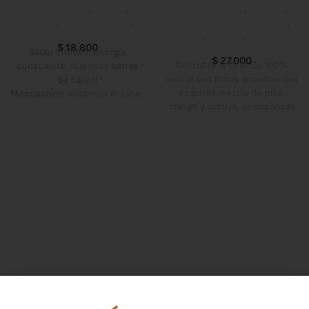
Emprendedor
,
Foodie
,
Líneas Balance
,
Granola
,
Horeca
,
Líneas Balance
,
Despensa
,
Emprendedor
,
Nuevo en Estrena
Foodie
,
Horeca
,
Nuevo en
$
18.800
Estrena
Sabor intenso, energía
$
27.000
Descubre la Granola 100%
consciente.
Nuestras
barras
natural con frutos amarillos: una
de cereal
exquisita mezcla de piña,
Moccachino
combinan el sabor
mango y uchuva, acompañada
profundo del café con una
de avena, linaza, canela y miel.
textura crujiente y deliciosa.
Su dulzura proviene de la miel
Libres de gluten y sin azúcar
100% natural. No contiene
añadida, están hechas en
sabores artificiales ni arroz
Colombia para acompañarte en
soplado. ¡Perfecto para
cualquier momento del día, sin
completar todos tus desayunos
perder el ritmo.
Libre de gluten
y snacks!
Sin azúcar añadida
Hechas en
Colombia
Contenido:
6 barras
de 25g