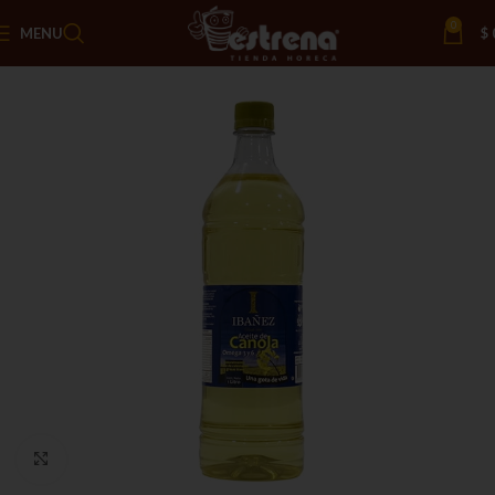
0
MENU
$
Click to enlarge