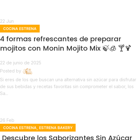
Continue reading
22
Jun
COCINA ESTRENA
4 formas refrescantes de preparar
mojitos con Monin Mojito Mix 🍃🧊 🍸🍹
22 de junio de 2025
Posted by
Estrena
Si eres de los que buscan una alternativa sin azúcar para disfrutar
de sus bebidas y recetas favoritas sin comprometer el sabor, los
Sa...
Continue reading
26
Feb
,
COCINA ESTRENA
ESTRENA BAKERY
Descubre los Saborizantes Sin Azúcar