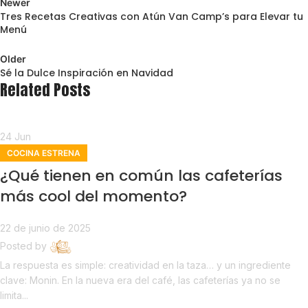
Newer
Tres Recetas Creativas con Atún Van Camp’s para Elevar tu
Menú
Back to list
Older
Sé la Dulce Inspiración en Navidad
Related Posts
24
Jun
COCINA ESTRENA
¿Qué tienen en común las cafeterías
más cool del momento?
22 de junio de 2025
Posted by
Estrena
La respuesta es simple: creatividad en la taza… y un ingrediente
clave: Monin. En la nueva era del café, las cafeterías ya no se
limita...