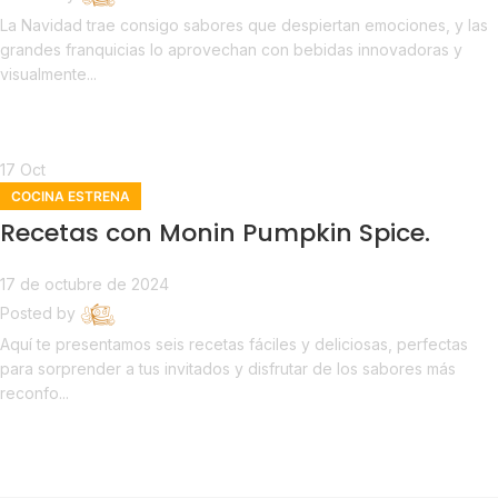
La Navidad trae consigo sabores que despiertan emociones, y las
grandes franquicias lo aprovechan con bebidas innovadoras y
visualmente...
Continue reading
17
Oct
COCINA ESTRENA
Recetas con Monin Pumpkin Spice.
17 de octubre de 2024
Posted by
Estrena
Aquí te presentamos seis recetas fáciles y deliciosas, perfectas
para sorprender a tus invitados y disfrutar de los sabores más
reconfo...
Continue reading