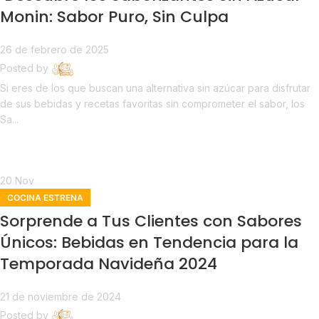
Monin: Sabor Puro, Sin Culpa
26 de febrero de 2025
Posted by
Estrena
Si eres de los que buscan una alternativa sin azúcar para disfrutar
de sus bebidas y recetas favoritas sin comprometer el sabor, los
Sa...
Continue reading
20
Nov
COCINA ESTRENA
Sorprende a Tus Clientes con Sabores
Únicos: Bebidas en Tendencia para la
Temporada Navideña 2024
21 de noviembre de 2024
Posted by
Estrena