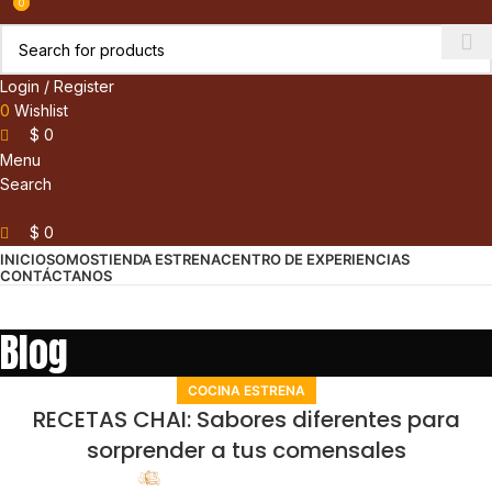
0
0
Login / Register
0
Wishlist
$
0
Menu
Search
$
0
INICIO
SOMOS
TIENDA ESTRENA
CENTRO DE EXPERIENCIAS
CONTÁCTANOS
Blog
COCINA ESTRENA
RECETAS CHAI: Sabores diferentes para
sorprender a tus comensales
Estrena