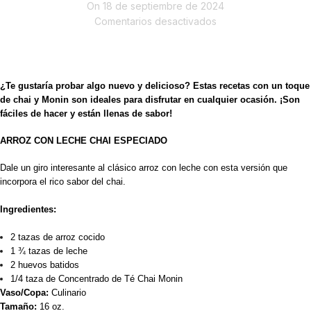
On 18 de septiembre de 2024
Comentarios desactivados
¿Te gustaría probar algo nuevo y delicioso? Estas recetas con un toque
de chai y Monin son ideales para disfrutar en cualquier ocasión. ¡Son
fáciles de hacer y están llenas de sabor!
ARROZ CON LECHE CHAI ESPECIADO
Dale un giro interesante al clásico arroz con leche con esta versión que
incorpora el rico sabor del chai.
Ingredientes:
2 tazas de arroz cocido
1 ¾ tazas de leche
2 huevos batidos
1/4 taza de Concentrado de Té Chai Monin
Vaso/Copa:
Culinario
Tamaño:
16 oz.