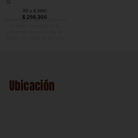
Estrena
(Ml a
$
366
)
$
256.300
Glenmorangie Original 10 años es
un whisky suave que da la
bienvenida con una ráfaga de
cítricos, con capas de delicioso
sabor, desde naranja hasta miel y
vainilla cremosa, con estallidos
de melocotón. La presentación
de la botella es de 700 ml
acompañada de una caja
especial. Ideal para disfrutarlo
Ubicación
solo, con un poco de agua o 2 ó
3 rocas grandes de hielo.
Recomendado para preparar
mimosas, jengibre limón y
mezcla de naranja. Almacenar en
posición vertical en un lugar
fresco, oscuro y seco.