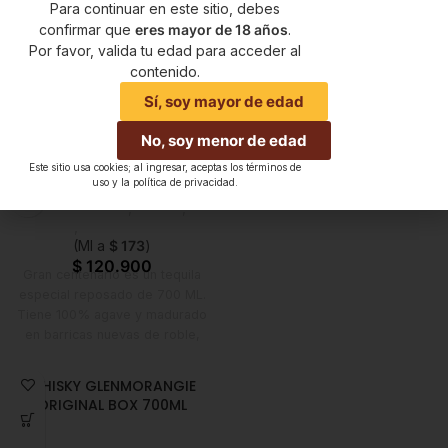
Para continuar en este sitio, debes
$
333.900
El 1800 Cristalino es un tequila
confirmar que
eres mayor de 18 años
.
cristalino añejo súper premium
Por favor, valida tu edad para acceder al
tiene 100% agave madurado en
contenido.
barricas de roble americano y
francés durante 18 meses, con
Sí, soy mayor de edad
un terminado en barricas de
TEQUILA GRAN CENTENARIO
No, soy menor de edad
oporto otros 4 meses y proceso
REPOSADO x 700 ML
de filtración natural aportándole
Este sitio usa cookies; al ingresar, aceptas los términos de
suavidad y complejidad. País:
uso y la política de privacidad.
Licores
,
Tequila
,
México
Emprendedor
,
Foodie
,
Horeca
,
Nuevo en Estrena
(Ml a
$
173
)
$
120.900
Gran centenario es un tequila
especial reposado de 700 ML.
Tiene 100% agave y madurado
en barricas nuevas de roble,
resultando en el perfecto
equilibrio de sabor y untuosidad.
WHISKY GLENMORANGIE
País: México.
ORIGINAL BOX 700ML
Licores
,
Whisky
,
Nuevo en