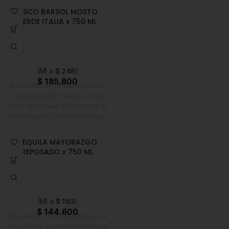
agave azul, y su aroma nos
PISCO BARSOL MOSTO
recuerda al agave cocido.
VERDE ITALIA x 750 ML
Licores
,
Pisco
,
Emprendedor
,
Foodie
,
Horeca
,
Nuevo en
Estrena
(Ml a
$
248
)
$
185.800
Barsol Mosto Verde Italia es la
representación máxima de un
pisco arte-sanal destilado de la
fermentación parcial de la mejor
selección de uva Italia del Valle
de Ica. Es una sinfonía suprema
TEQUILA MAYORAZGO
de fragancias florales y aromas
REPOSADO x 750 ML
de fruta silvestre madura que se
combinan armoniosamente con la
Licores
,
Tequila
,
delicadeza y fineza de su textura
Emprendedor
,
Foodie
,
exquisitamente suave y
Horeca
,
Nuevo en Estrena
seductora, pero
(Ml a
$
193
)
indiscutiblemente elegante.
$
144.600
Está hecho 100% de agave y se
deja añejar durante 9 meses en