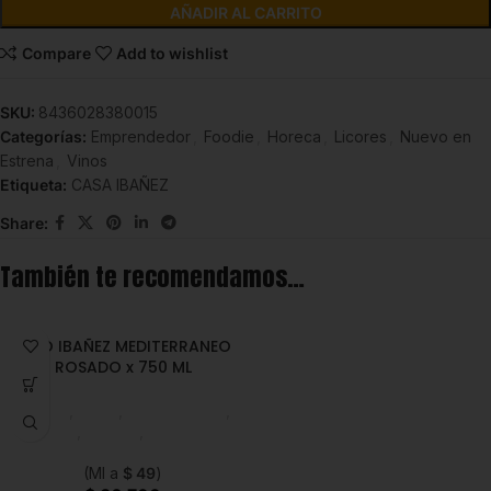
AÑADIR AL CARRITO
Compare
Add to wishlist
SKU:
8436028380015
Categorías:
Emprendedor
,
Foodie
,
Horeca
,
Licores
,
Nuevo en
Estrena
,
Vinos
Etiqueta:
CASA IBAÑEZ
Share:
También te recomendamos…
VINO IBAÑEZ MEDITERRANEO
ROSADO x 750 ML
Licores
,
Vinos
,
Emprendedor
,
Foodie
,
Horeca
,
Nuevo en
Estrena
(Ml a
$
49
)