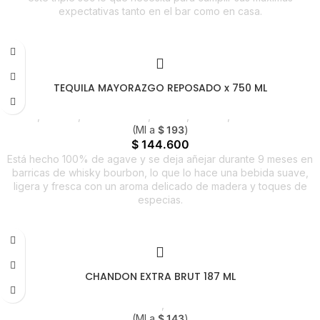
expectativas tanto en el bar como en casa.
TEQUILA MAYORAZGO REPOSADO x 750 ML
Licores
,
Tequila
,
Emprendedor
,
Foodie
,
Horeca
,
Nuevo en Estrena
(Ml a
$
193
)
$
144.600
Está hecho 100% de agave y se deja añejar durante 9 meses en
barricas de whisky bourbon, lo que lo hace una bebida suave,
ligera y fresca con un aroma delicado de madera y toques de
especias.
CHANDON EXTRA BRUT 187 ML
Licores
,
Vinos
(Ml a
$
143
)