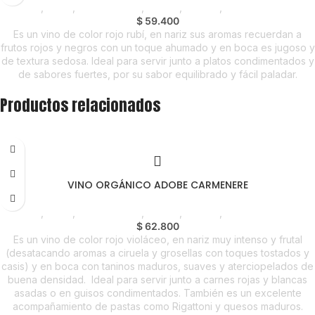
Licores
,
Vinos
,
Emprendedor
,
Foodie
,
Horeca
,
Nuevo en Estrena
$
59.400
Es un vino de color rojo rubí, en nariz sus aromas recuerdan a
frutos rojos y negros con un toque ahumado y en boca es jugoso y
de textura sedosa. Ideal para servir junto a platos condimentados y
de sabores fuertes, por su sabor equilibrado y fácil paladar.
Productos relacionados
VINO ORGÁNICO ADOBE CARMENERE
Licores
,
Vinos
,
Emprendedor
,
Foodie
,
Horeca
,
Nuevo en Estrena
$
62.800
Es un vino de color rojo violáceo, en nariz muy intenso y frutal
(desatacando aromas a ciruela y grosellas con toques tostados y
casis) y en boca con taninos maduros, suaves y aterciopelados de
buena densidad.
Ideal para servir junto a carnes rojas y blancas
asadas o en guisos condimentados. También es un excelente
acompañamiento de pastas como Rigattoni y quesos maduros.