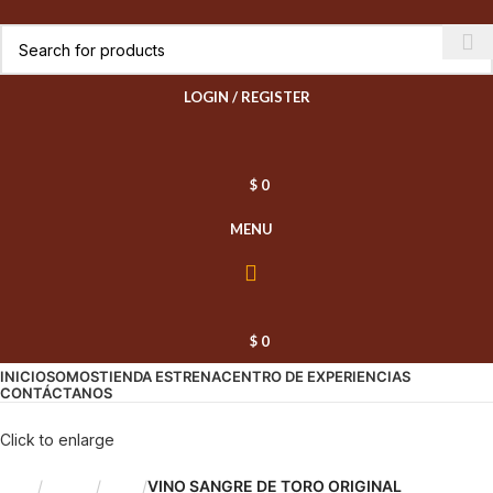
LOGIN / REGISTER
$
0
MENU
$
0
INICIO
SOMOS
TIENDA ESTRENA
CENTRO DE EXPERIENCIAS
CONTÁCTANOS
Click to enlarge
Inicio
Licores
Vinos
VINO SANGRE DE TORO ORIGINAL