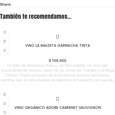
Share:
También te recomendamos…
VINO LA MALDITA GARNACHA TINTA
Licores
,
Vinos
,
Emprendedor
,
Foodie
,
Horeca
,
Nuevo en Estrena
$
109.400
Un tinto de tendencia, fresco, de fácil paladar. Un vino ágil,
procedente de viñedos viejos de las zonas de Tudelilla y La Rioja
Central. Criado una parte de él en barrica durante tres meses,
mientras que el resto madura en depósito en contacto con sus lías.
VINO ORGÁNICO ADOBE CABERNET SAUVIGNON