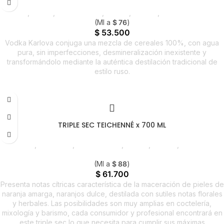
Licores
,
Vodka
,
Emprendedor
,
Foodie
,
Horeca
,
Nuevo en Estrena
(Ml a
$
76
)
$
53.500
Vodka Karlova conjuga una mezcla de cereales 100%, con agua
pura, sin imperfecciones, desmineralización inexistente y
transformándolo mediante la auténtica destilación tradicional de
estilo ruso.
TRIPLE SEC TEICHENNÉ x 700 ML
Licores
,
Triple Sec
,
Emprendedor
,
Foodie
,
Horeca
,
Nuevo en
Estrena
(Ml a
$
88
)
$
61.700
Presenta notas cítricas característica de la maceración de pieles de
naranja amarga, naranjos dulce, destilada con sutiles notas florales
y herbales. Las posibilidades son muy amplias en coctelería,
mixología y barismo, cada consumidor y profesional encontrará en
este triple sec lo que necesita para cumplir sus máximas