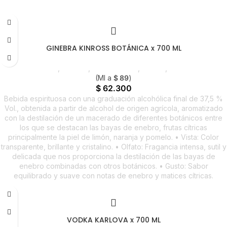
GINEBRA KINROSS BOTÁNICA x 700 ML
Licores
,
Ginebra
,
Emprendedor
,
Foodie
,
Horeca
(Ml a
$
89
)
$
62.300
Bebida espirituosa con una graduación alcohólica final de 37,5 %
Vol., obtenida a partir de alcohol de origen agrícola, aromatizado
con la destilación de un macerado de diferentes botánicos entre
los que se destacan las bayas de enebro, frutas cítricas
principalmente la piel de limón, naranja y pomelo. • Vista: Color
transparente, brillante y cristalino. • Olfato: Fragancia intensa, sutil y
delicada que nos proporciona la destilación de las bayas de
enebro combinadas con otros botánicos. • Gusto: Sabor
equilibrado y suave con notas de enebro y matices cítricas.
VODKA KARLOVA x 700 ML