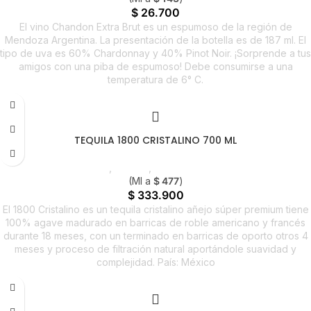
$
26.700
El vino Chandon Extra Brut es un espumoso de la región de
Mendoza Argentina. La presentación de la botella es de 187 ml. El
tipo de uva es 60% Chardonnay y 40% Pinot Noir. ¡Sorprende a tus
amigos con una piba de espumoso! Debe consumirse a una
temperatura de 6° C.
TEQUILA 1800 CRISTALINO 700 ML
Licores
,
Tequila
,
Nuevo en Estrena
(Ml a
$
477
)
$
333.900
El 1800 Cristalino es un tequila cristalino añejo súper premium tiene
100% agave madurado en barricas de roble americano y francés
durante 18 meses, con un terminado en barricas de oporto otros 4
meses y proceso de filtración natural aportándole suavidad y
complejidad. País: México