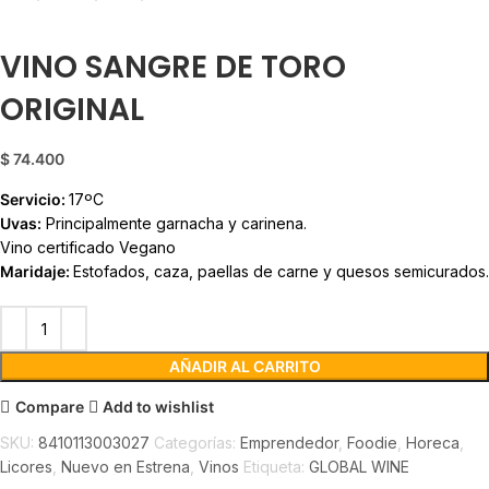
Back to products
VINO SANGRE DE TORO
ORIGINAL
$
74.400
Servicio:
17ºC
Uvas:
Principalmente garnacha y carinena.
Vino certificado Vegano
Maridaje:
Estofados, caza, paellas de carne y quesos semicurados.
AÑADIR AL CARRITO
Compare
Add to wishlist
SKU:
8410113003027
Categorías:
Emprendedor
,
Foodie
,
Horeca
,
Licores
,
Nuevo en Estrena
,
Vinos
Etiqueta:
GLOBAL WINE