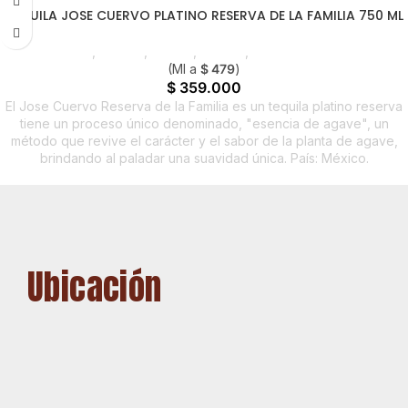
TEQUILA JOSE CUERVO PLATINO RESERVA DE LA FAMILIA 750 ML
Licores
,
Tequila
,
Foodie
,
Horeca
,
Nuevo en Estrena
(Ml a
$
479
)
$
359.000
El Jose Cuervo Reserva de la Familia es un tequila platino reserva
tiene un proceso único denominado, "esencia de agave", un
método que revive el carácter y el sabor de la planta de agave,
brindando al paladar una suavidad única. País: México.
Ubicación