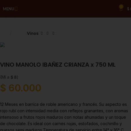
0
MENU
$
Click to enlarge
Inicio
Licores
Vinos
VINO MANOLO IBAÑEZ CRIANZA x 750 ML
(Ml a
$
8
)
$
60.000
12 Meses en barrica de roble americano y francés. Su aspecto es
rojo rubí con intensidad media con reflejos granantes, con aromas
intensoso a frutos rojos maduros con notas ahumadas y un toque
de chocolate. Es ideal con carnes rojas, estofados, cochinillo y
quesos semi maduros.Temperatura de servicio entre 14° y 16° C.