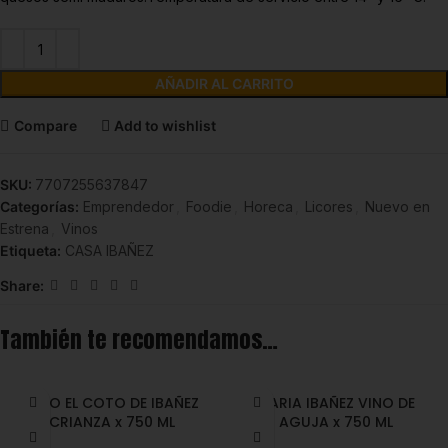
AÑADIR AL CARRITO
Compare
Add to wishlist
SKU:
7707255637847
Categorías:
Emprendedor
,
Foodie
,
Horeca
,
Licores
,
Nuevo en
Estrena
,
Vinos
Etiqueta:
CASA IBAÑEZ
Share:
También te recomendamos…
VINO EL COTO DE IBAÑEZ
MARIA IBAÑEZ VINO DE
CRIANZA x 750 ML
AGUJA x 750 ML