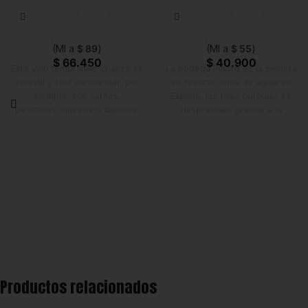
Licores
,
Vinos
,
Licores
,
Vinos
,
Emprendedor
,
Foodie
,
Emprendedor
,
Foodie
,
Horeca
,
Nuevo en Estrena
Horeca
,
Nuevo en Estrena
(Ml a
$
89
)
(Ml a
$
55
)
$
66.450
$
40.900
Este vino tempranillo crianza es
La bodega Pinord es la pionera
versátil y fácil de maridar, por
en realizar vinos de aguja en
ejemplo, con carnes,
España, las finas burbujas se
pescados, quesos o ibéricos.
desprenden gracias a la
La temperatura de servicio
fermentación natural y de los
ideal es entre los 16 y los 18
azucares residuales de la uva.
ºC.
Aspecto:
Color rosado fresa
brillante, presenta burbujas
pequeñas que van
desapareciendo.
Aroma:
Muy aromático se
destacan aromas a fresas,
frambuesas cereza muy
maduras que lo hace muy
atractivo en nariz.
Productos relacionados
Gusto:
Ligero y refrescante