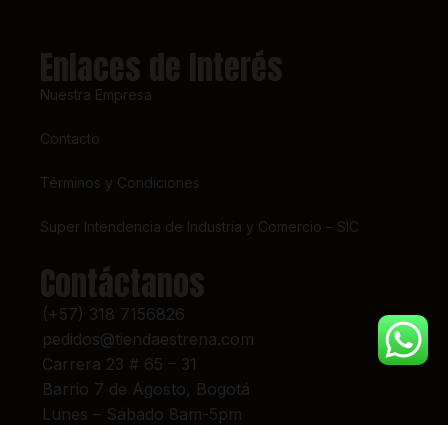
Enlaces de Interés
Nuestra Empresa
Contacto
Términos y Condiciones
Super Intendencia de Industria y Comercio – SIC
Contáctanos
(+57) 318 7156826
pedidos@tiendaestrena.com
Carrera 23 # 65 – 31
Barrio 7 de Agosto, Bogotá
Lunes – Sábado 8am-5pm