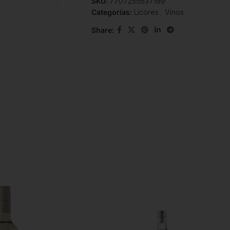
SKU:
7707255637199
Categorías:
Licores
,
Vinos
Share: