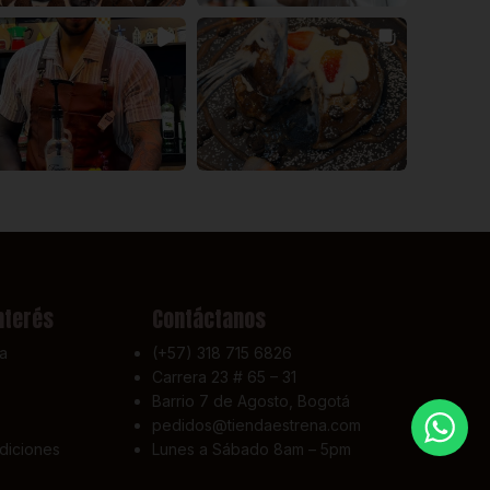
nterés
Contáctanos
a
(+57) 318 715 6826
Carrera 23 # 65 – 31
Barrio 7 de Agosto, Bogotá
pedidos@tiendaestrena.com
diciones
Lunes a Sábado 8am – 5pm