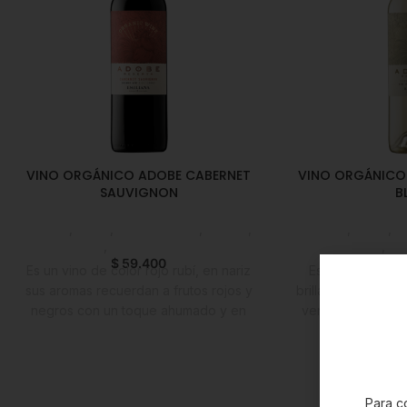
VINO ORGÁNICO ADOBE CABERNET
VINO ORGÁNICO
SAUVIGNON
B
Licores
,
Vinos
,
Emprendedor
,
Foodie
,
Licores
,
Vinos
,
E
Horeca
,
Nuevo en Estrena
Horeca
,
Nu
$
59.400
$
6
Es un vino de color rojo rubí, en nariz
Es un vino fresc
sus aromas recuerdan a frutos rojos y
brillante color ama
negros con un toque ahumado y en
verdosos. Su aro
boca es jugoso y de textura sedosa.
de frutas cítricas
Ideal para servir junto a platos
junto a sutiles
condimentados y de sabores fuertes,
minerales. En boc
por su sabor equilibrado y fácil paladar.
su acidez equili
Para co