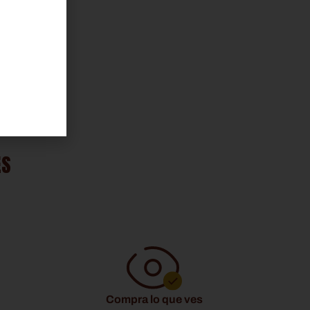
postre o una potente herramienta para
la coctelería.
ES
Compra lo que ves