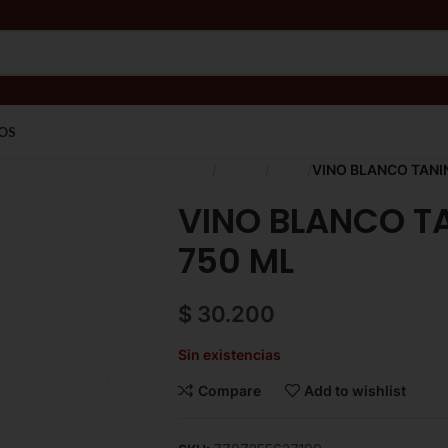
OS
Inicio
Licores
Vinos
VINO BLANCO TANI
VINO BLANCO T
750 ML
$
30.200
Sin existencias
Compare
Add to wishlist