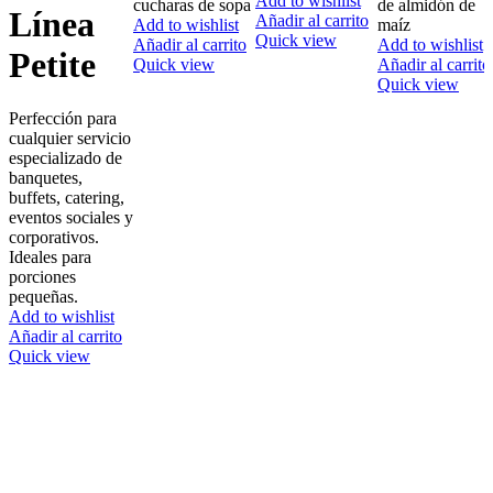
Add to wishlist
cucharas de sopa
de almidón de
Línea
Añadir al carrito
Add to wishlist
maíz
Quick view
Añadir al carrito
Add to wishlist
Petite
Quick view
Añadir al carrito
Quick view
Perfección para
cualquier servicio
especializado de
banquetes,
buffets, catering,
eventos sociales y
corporativos.
Ideales para
porciones
pequeñas.
Add to wishlist
Añadir al carrito
Quick view