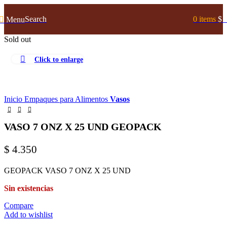
Search
0
items
$
Menu
Sold out
Click to enlarge
Inicio
Empaques para Alimentos
Vasos
VASO 7 ONZ X 25 UND GEOPACK
$
4.350
GEOPACK VASO 7 ONZ X 25 UND
Sin existencias
Compare
Add to wishlist