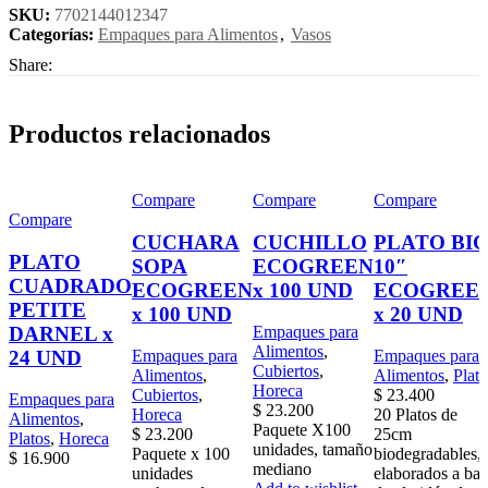
SKU:
7702144012347
Categorías:
Empaques para Alimentos
,
Vasos
Share:
Productos relacionados
Compare
Compare
Compare
Compare
CUCHARA
CUCHILLO
PLATO BI
PLATO
SOPA
ECOGREEN
10″
CUADRADO
ECOGREEN
x 100 UND
ECOGREE
PETITE
x 100 UND
x 20 UND
DARNEL x
Empaques para
Alimentos
,
24 UND
Empaques para
Empaques para
Cubiertos
,
Alimentos
,
Alimentos
,
Plato
Horeca
Cubiertos
,
$
23.400
Empaques para
$
23.200
Horeca
20 Platos de
Alimentos
,
Paquete X100
$
23.200
25cm
Platos
,
Horeca
unidades, tamaño
Paquete x 100
biodegradables,
$
16.900
mediano
unidades
elaborados a bas