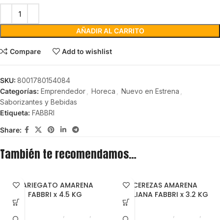
AÑADIR AL CARRITO
Compare
Add to wishlist
SKU:
8001780154084
Categorías:
Emprendedor
,
Horeca
,
Nuevo en Estrena
,
Saborizantes y Bebidas
Etiqueta:
FABBRI
Share:
También te recomendamos…
VARIEGATO AMARENA
CEREZAS AMARENA
FABBRI x 4.5 KG
ITALIANA FABBRI x 3.2 KG
Emprendedor
,
Foodie
,
Emprendedor
,
Foodie
,