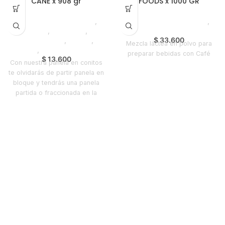
CANE x 908 gr
FOODS x 1000 GR
Saborizantes y Bebidas
,
Saborizantes y Bebidas
,
Panela
,
Despensa
,
Vending
Emprendedor
,
Foodie
,
$
33.600
Mezcla láctea en polvo para
Horeca
,
Nuevo en Estrena
preparar bebidas con Café
$
13.600
Con nuestra panela en conitos
te olvidarás de partir panela en
bloque y tendrás una panela
partida o fraccionada en la
medida ideal para tus
preparaciones.