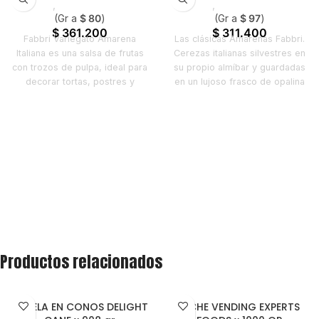
Horeca
,
Nuevo en Estrena
Horeca
,
Nuevo en Estrena
(Gr a
$
80
)
(Gr a
$
97
)
$
361.200
$
311.400
Fabbri Variegato Amarena
Las clásicas Amarenas Fabbri.
Italiana es una salsa de frutas
Cerezas italianas silvestres en
con trozos de pulpa, ideal para
su propio almíbar y guardadas
decorar tortas, postres y
en un lujoso frasco de opalina
helados. Perfecta para
con los típicos colores de
marmolar helados sin afectar
Fabbri.
su textura, ofrece un sabor
distintivo de Amarena con
frutas enteras, realzando la
presentación en vitrinas y
pastelería.
Productos relacionados
PANELA EN CONOS DELIGHT
LECHE VENDING EXPERTS