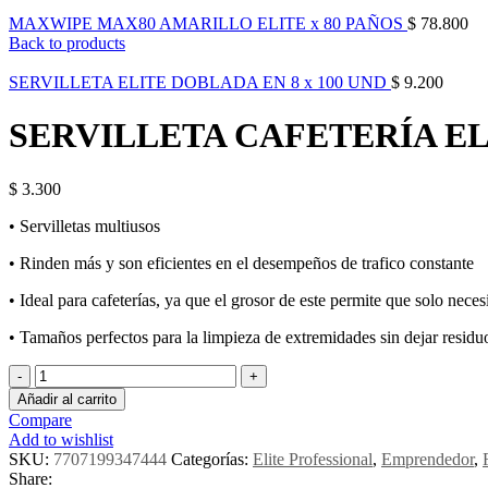
MAXWIPE MAX80 AMARILLO ELITE x 80 PAÑOS
$
78.800
Back to products
SERVILLETA ELITE DOBLADA EN 8 x 100 UND
$
9.200
SERVILLETA CAFETERÍA ELI
$
3.300
• Servilletas multiusos
• Rinden más y son eficientes en el desempeños de trafico constante
• Ideal para cafeterías, ya que el grosor de este permite que solo nec
• Tamaños perfectos para la limpieza de extremidades sin dejar resid
SERVILLETA
CAFETERÍA
Añadir al carrito
ELITE
Compare
x
Add to wishlist
100
SKU:
7707199347444
Categorías:
Elite Professional
,
Emprendedor
,
UND
Share: