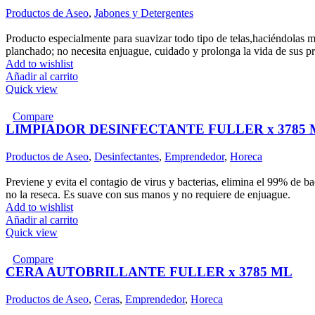
Productos de Aseo
,
Jabones y Detergentes
Producto especialmente para suavizar todo tipo de telas,haciéndolas m
planchado; no necesita enjuague, cuidado y prolonga la vida de sus pr
Add to wishlist
Añadir al carrito
Quick view
Compare
LIMPIADOR DESINFECTANTE FULLER x 3785 
Productos de Aseo
,
Desinfectantes
,
Emprendedor
,
Horeca
Previene y evita el contagio de virus y bacterias, elimina el 99% de 
no la reseca. Es suave con sus manos y no requiere de enjuague.
Add to wishlist
Añadir al carrito
Quick view
Compare
CERA AUTOBRILLANTE FULLER x 3785 ML
Productos de Aseo
,
Ceras
,
Emprendedor
,
Horeca