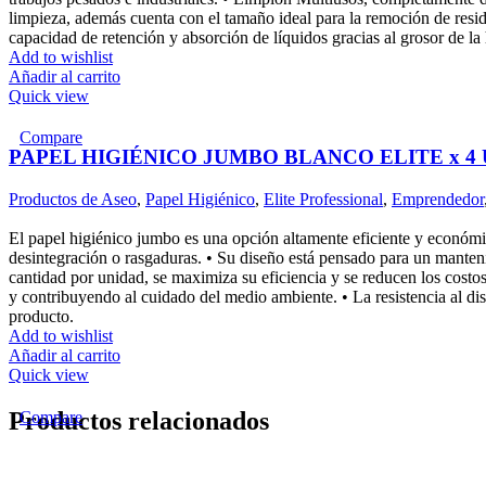
limpieza, además cuenta con el tamaño ideal para la remoción de residuo
capacidad de retención y absorción de líquidos gracias al grosor de la 
Add to wishlist
Añadir al carrito
Quick view
Compare
PAPEL HIGIÉNICO JUMBO BLANCO ELITE x 4
Productos de Aseo
,
Papel Higiénico
,
Elite Professional
,
Emprendedor
El papel higiénico jumbo es una opción altamente eficiente y económica
desintegración o rasgaduras. • Su diseño está pensado para un manten
cantidad por unidad, se maximiza su eficiencia y se reducen los costo
y contribuyendo al cuidado del medio ambiente. • La resistencia al dis
producto.
Add to wishlist
Añadir al carrito
Quick view
Productos relacionados
Compare