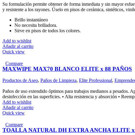
Su formulación permite obtener de forma inmediata y sin mayor esfuerz
y resistente a los rayones. Úselo en pisos de cerámica, sintéticos, vinil
Brillo instantáneo
No necesita brilladora.
Sirve en pisos de todos los colores.
Add to wishlist
Añadir al carrito
Quick view
Compare
MAXWIPE MAX70 BLANCO ELITE x 88 PAÑOS
Productos de Aseo
,
Paños de Limpieza
,
Elite Professional
,
Emprende
Paños de uso extendido óptimos para trabajos medianos a pesados. Apto 
desinfección en las superficies. • Alta resistencia y absorción • Reempl
Add to wishlist
Añadir al carrito
Quick view
Compare
TOALLA NATURAL DH EXTRA ANCHA ELITE x 