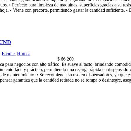
s. • Perfecto para limpieza de maquinas, superficies gracias a su resist
hoja. • Viene con precorte, permitiendo gastar la cantidad suficiente. •
 UND
,
Foodie
,
Horeca
$
66.200
 para negocios con alto tráfico. Es suave al tacto, brindando comodidad
imiento fácil y práctico, permitiendo una recarga rápida en dispensado
s de mantenimiento. • Se recomienda su uso en dispensadores, ya que es
pensar garantiza que la cantidad retirada no se rompa o desintegre, ase