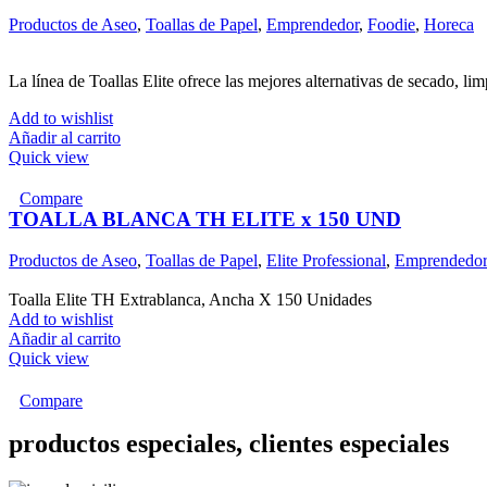
Productos de Aseo
,
Toallas de Papel
,
Emprendedor
,
Foodie
,
Horeca
La línea de Toallas Elite ofrece las mejores alternativas de secado, lim
Add to wishlist
Añadir al carrito
Quick view
Compare
TOALLA BLANCA TH ELITE x 150 UND
Productos de Aseo
,
Toallas de Papel
,
Elite Professional
,
Emprendedor
Toalla Elite TH Extrablanca, Ancha X 150 Unidades
Add to wishlist
Añadir al carrito
Quick view
Compare
productos especiales, clientes especiales