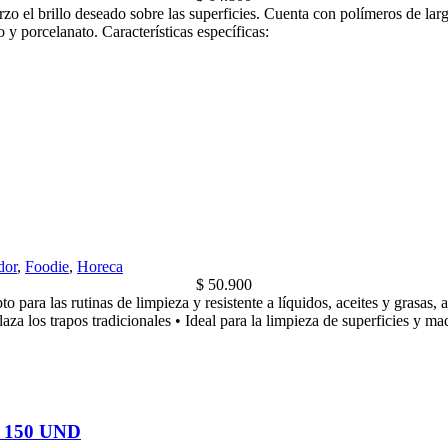
o el brillo deseado sobre las superficies. Cuenta con polímeros de lar
o y porcelanato. Características específicas:
dor
,
Foodie
,
Horeca
$
50.900
para las rutinas de limpieza y resistente a líquidos, aceites y grasas, 
aza los trapos tradicionales • Ideal para la limpieza de superficies y ma
150 UND