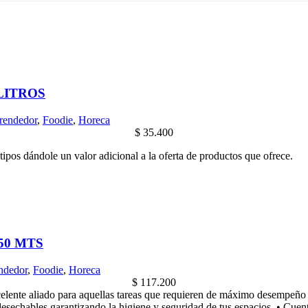
LITROS
endedor
,
Foodie
,
Horeca
$
35.400
tipos dándole un valor adicional a la oferta de productos que ofrece.
50 MTS
ndedor
,
Foodie
,
Horeca
$
117.200
celente aliado para aquellas tareas que requieren de máximo desempeño 
sechables garantizando la higiene y seguridad de tus espacios. • Cuenta 