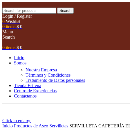
Search
Login / Register
0
Wishlist
0
items
$
0
Menu
Search
0
items
$
0
Inicio
Somos
Nuestra Empresa
Términos y Condiciones
Tratamiento de Datos personales
Tienda Estrena
Centro de Experiencias
Contáctanos
Click to enlarge
Inicio
Productos de Aseo
Servilletas
SERVILLETA CAFETERÍA EL