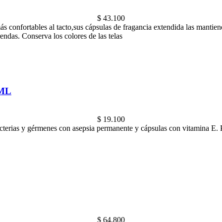
$
43.100
ás confortables al tacto,sus cápsulas de fragancia extendida las mantien
endas. Conserva los colores de las telas
ML
$
19.100
bacterias y gérmenes con asepsia permanente y cápsulas con vitamina E. 
$
64.800