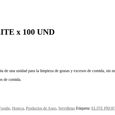
TE x 100 UND
esita de una unidad para la limpieza de grasas y excesos de comida, sin 
uos de comida.
Foodie
,
Horeca
,
Productos de Aseo
,
Servilletas
Etiqueta:
ELITE PRO