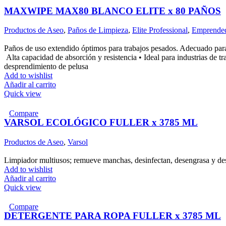
MAXWIPE MAX80 BLANCO ELITE x 80 PAÑOS
Productos de Aseo
,
Paños de Limpieza
,
Elite Professional
,
Emprende
Paños de uso extendido óptimos para trabajos pesados. Adecuado para la
Alta capacidad de absorción y resistencia • Ideal para industrias de t
desprendimiento de pelusa
Add to wishlist
Añadir al carrito
Quick view
Compare
VARSOL ECOLÓGICO FULLER x 3785 ML
Productos de Aseo
,
Varsol
Limpiador multiusos; remueve manchas, desinfectan, desengrasa y desp
Add to wishlist
Añadir al carrito
Quick view
Compare
DETERGENTE PARA ROPA FULLER x 3785 ML