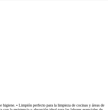
e higiene. • Limpión perfecto para la limpieza de cocinas y áreas de
con la resistencia y absorción ideal para las labores esenciales de