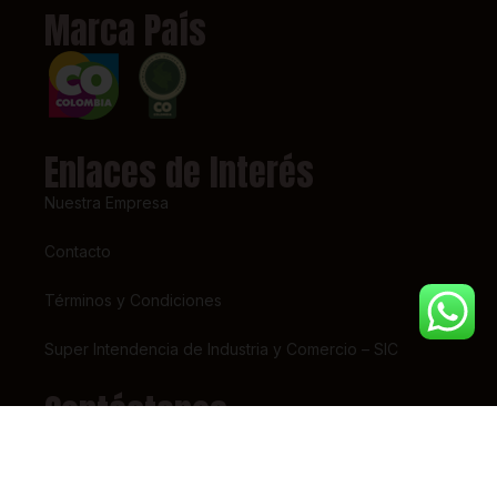
Marca País
Enlaces de Interés
Nuestra Empresa
Contacto
Términos y Condiciones
Super Intendencia de Industria y Comercio – SIC
Contáctanos
(+57) 318 7156826
pedidos@tiendaestrena.com