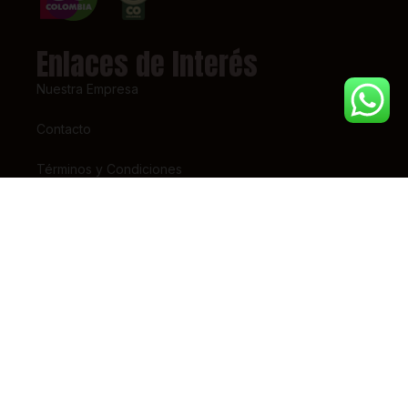
Enlaces de Interés
Nuestra Empresa
Contacto
Términos y Condiciones
Super Intendencia de Industria y Comercio – SIC
Contáctanos
(+57) 318 7156826
pedidos@tiendaestrena.com
Carrera 23 # 65 – 31
Barrio 7 de Agosto, Bogotá
Lunes – Sábado 8am-5pm