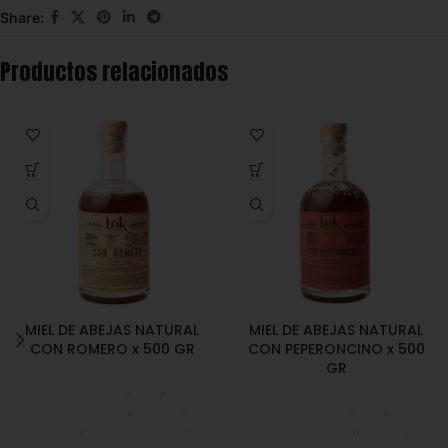
Share:
Productos relacionados
MIEL DE ABEJAS NATURAL
MIEL DE ABEJAS NATURAL
CON ROMERO x 500 GR
CON PEPERONCINO x 500
GR
Despensa
,
Miel
,
Emprendedor
,
Foodie
,
Despensa
,
Miel
,
Horeca
,
Líneas Balance
,
Emprendedor
,
Foodie
,
Nuevo en Estrena
Horeca
,
Líneas Balance
,