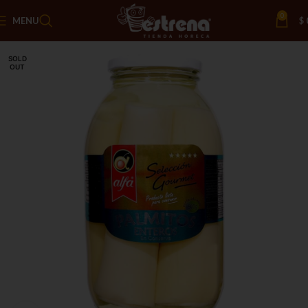
0
MENU
$
SOLD
OUT