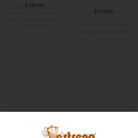
$
29.200
Nuevo en Estrena
Experimenta una fusión única
$
29.200
Atrévete a probar una
de tradición y gastronomía con
combinación única de dulzura y
nuestra
Miel Natural Lök con
picor con nuestra
Miel Natural
Romero 500g
.
Lök con Peperoncino 500g
.
Elaborada con
miel 100%
Elaborada con
miel 100%
natural
y
romero deshidratado
,
natural
y
peperoncino
esta combinación ofrece un
deshidratado
, esta infusión
sabor aromático y herbal que
artesanal resalta los aromas
transforma tus recetas y
florales de la miel y aporta un
bebidas en experiencias
toque picante que transforma
gourmet.
cualquier plato.