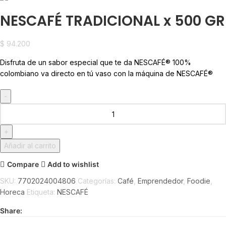
NESCAFÉ TRADICIONAL x 500 GR
$
94.200
Disfruta de un sabor especial que te da NESCAFÉ® 100%
colombiano va directo en tú vaso con la máquina de NESCAFÉ®
Añadir al carrito
Compare
Add to wishlist
SKU:
7702024004806
Categorías:
Café
,
Emprendedor
,
Foodie
,
Horeca
Etiqueta:
NESCAFÉ
Share: