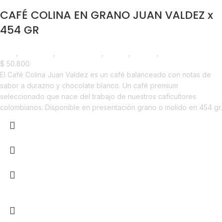
CAFÉ COLINA EN GRANO JUAN VALDEZ x
454 GR
Café
,
Despensa
,
Emprendedor
,
Foodie
,
Horeca
,
Nuevo en Estrena
$
50.800
El Café Colina Juan Valdez es un café balanceado con notas de
sabor a durazno y chocolate blanco. Un café premium
seleccionado que nace del trabajo de nuestros caficultores
colombianos. Disponible en presentación grano o molido en 454 gr.