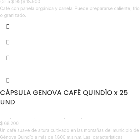
(Gr a
$
95
)
$
18.900
Café con panela orgánica y canela. Puede prepararse caliente, frío
o granizado.
CÁPSULA GENOVA CAFÉ QUINDÍO x 25
UND
Café
,
Despensa
,
Emprendedor
,
Foodie
,
Horeca
$
68.200
Un café suave de altura cultivado en las montañas del municipio de
Génova Quindío a más de 1.800 m.s.n.m. Las caracteristicas