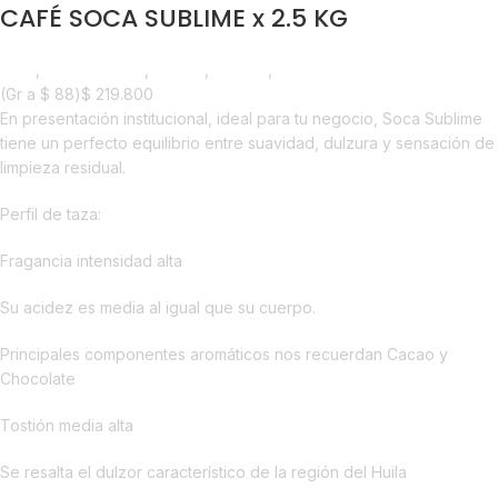
CAFÉ SOCA SUBLIME x 2.5 KG
Café
,
Emprendedor
,
Foodie
,
Horeca
,
Nuevo en Estrena
(Gr a
$
88
)
$
219.800
En presentación institucional, ideal para tu negocio, Soca Sublime
tiene un perfecto equilibrio entre suavidad, dulzura y sensación de
limpieza residual.
Perfil de taza:
Fragancia intensidad alta
Su acidez es media al igual que su cuerpo.
Principales componentes aromáticos nos recuerdan Cacao y
Chocolate
Tostión media alta
Se resalta el dulzor característico de la región del Huila