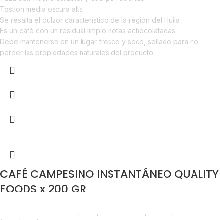
Tostion media oscura alta
Se resalta el dulzor característico de la región del Huila
Es un café con un residual limpio notas achocolatadas
Debe mantenerse en un lugar fresco y seco, sellado para no
perder las propiedades naturales del producto.
CAFÉ CAMPESINO INSTANTÁNEO QUALITY
FOODS x 200 GR
Saborizantes y Bebidas
,
Café
,
Emprendedor
,
Foodie
,
Horeca