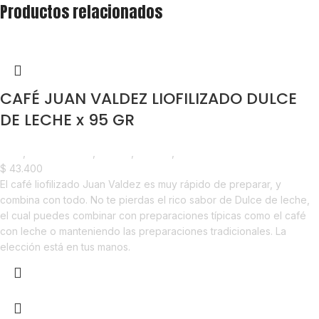
Productos relacionados
CAFÉ JUAN VALDEZ LIOFILIZADO DULCE
DE LECHE x 95 GR
Café
,
Emprendedor
,
Foodie
,
Horeca
,
Nuevo en Estrena
$
43.400
El café liofilizado Juan Valdez es muy rápido de preparar, y
combina con todo. No te pierdas el rico sabor de Dulce de leche,
el cual puedes combinar con preparaciones típicas como el café
con leche o manteniendo las preparaciones tradicionales. La
elección está en tus manos.