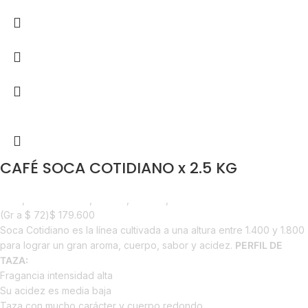
CAFÉ SOCA COTIDIANO x 2.5 KG
Café
,
Emprendedor
,
Foodie
,
Horeca
,
Nuevo en Estrena
(Gr a
$
72
)
$
179.600
Soca Cotidiano es la línea cultivada a una altura entre 1.400 y 1.800
para lograr un gran aroma, cuerpo, sabor y acidez.
PERFIL DE
TAZA:
Fragancia intensidad alta
Su acidez es media baja
Taza con mucho carácter y cuerpo redondo