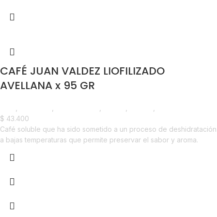
CAFÉ JUAN VALDEZ LIOFILIZADO
AVELLANA x 95 GR
Café
,
Despensa
,
Emprendedor
,
Foodie
,
Horeca
,
Nuevo en Estrena
$
43.400
Café soluble que ha sido sometido a un proceso de deshidratación
a bajas temperaturas que permite preservar el sabor y aroma.