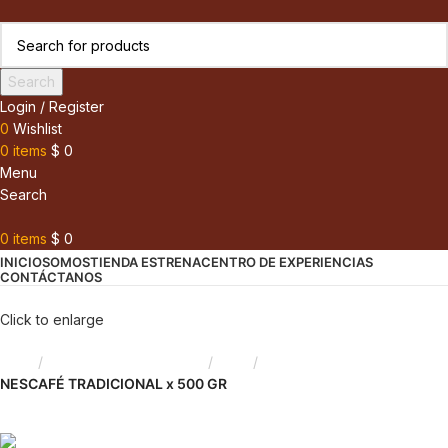
Search
Login / Register
0
Wishlist
0
items
$
0
Menu
Search
0
items
$
0
INICIO
SOMOS
TIENDA ESTRENA
CENTRO DE EXPERIENCIAS
CONTÁCTANOS
Click to enlarge
Inicio
Saborizantes y Bebidas
Café
NESCAFÉ TRADICIONAL x 500 GR
Back to products