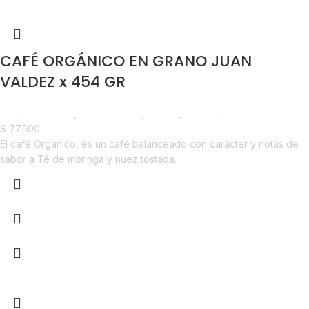
CAFÉ ORGÁNICO EN GRANO JUAN
VALDEZ x 454 GR
Café
,
Despensa
,
Emprendedor
,
Foodie
,
Horeca
,
Nuevo en Estrena
$
77.500
El café Orgánico, es un café balanceado con carácter y notas de
sabor a Té de moringa y nuez tostada.