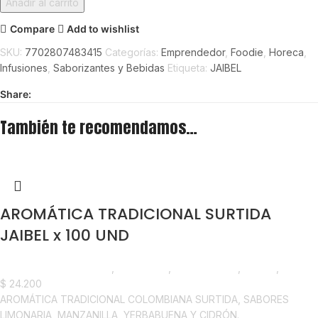
Añadir al carrito
Compare
Add to wishlist
SKU:
7702807483415
Categorías:
Emprendedor
,
Foodie
,
Horeca
,
Infusiones
,
Saborizantes y Bebidas
Etiqueta:
JAIBEL
Share:
También te recomendamos…
AROMÁTICA TRADICIONAL SURTIDA
JAIBEL x 100 UND
Saborizantes y Bebidas
,
Aromáticas
,
Emprendedor
,
Foodie
,
Horeca
$
24.200
AROMÁTICA TRADICIONAL COLOMBIANA SURTIDA, SABORES
LIMONARIA, MANZANILLA, YERBABUENA Y CIDRÓN.