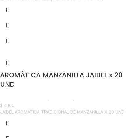
AROMÁTICA MANZANILLA JAIBEL x 20
UND
Saborizantes y Bebidas
,
Aromáticas
,
Horeca
$
4.100
JAIBEL AROMÁTICA TRADICIONAL DE MANZANILLA X 20 UND