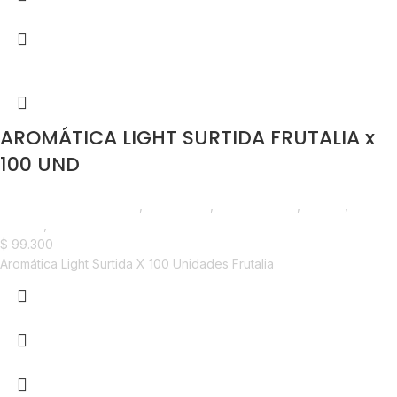
AROMÁTICA LIGHT SURTIDA FRUTALIA x
100 UND
Saborizantes y Bebidas
,
Aromáticas
,
Emprendedor
,
Foodie
,
Horeca
,
Nuevo en Estrena
$
99.300
Aromática Light Surtida X 100 Unidades Frutalia