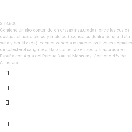
Saborizantes y Bebidas
,
Bebidas de Almendras
,
Emprendedor
,
Foodie
,
Horeca
,
Nuevo en Estrena
$
16.600
Contiene un alto contenido en grasas insaturadas, entre las cuales
destaca el ácido oleico y linoleico (esenciales dentro de una dieta
sana y equilibrada), contribuyendo a mantener los niveles normales
de colesterol sanguíneo. Bajo contenido en sodio. Elaborada en
España con Agua del Parque Natural Montseny, Contiene 4% de
Almendra.