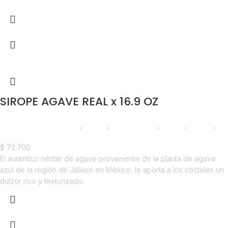
SIROPE AGAVE REAL x 16.9 OZ
Saborizantes y Bebidas
,
Syrups
,
Emprendedor
,
Foodie
,
Horeca
,
Nuevo en Estrena
$
72.700
El auténtico néctar de agave proveniente de la planta de agave
azul de la región de Jalisco en México, le aporta a los cócteles un
dulzor rico y texturizado.