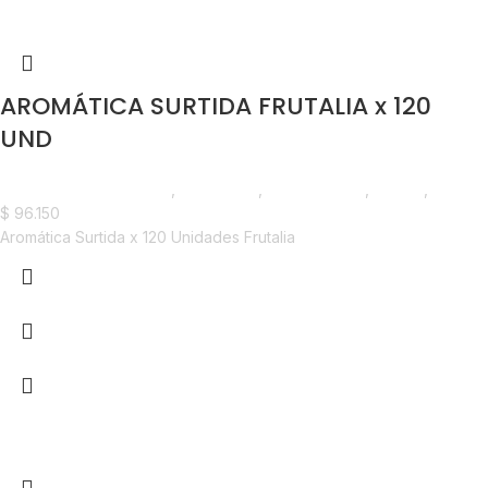
AROMÁTICA SURTIDA FRUTALIA x 120
UND
Saborizantes y Bebidas
,
Aromáticas
,
Emprendedor
,
Foodie
,
Horeca
$
96.150
Aromática
Surtida x 120 Unidades Frutalia