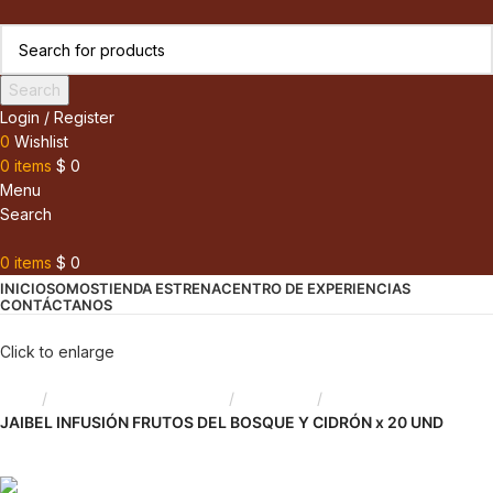
Search
Login / Register
0
Wishlist
0
items
$
0
Menu
Search
0
items
$
0
INICIO
SOMOS
TIENDA ESTRENA
CENTRO DE EXPERIENCIAS
CONTÁCTANOS
Click to enlarge
Inicio
Saborizantes y Bebidas
Infusiones
JAIBEL INFUSIÓN FRUTOS DEL BOSQUE Y CIDRÓN x 20 UND
Back to products