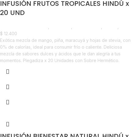
INFUSIÓN FRUTOS TROPICALES HINDÚ x
20 UND
Saborizantes y Bebidas
,
Infusiones
,
Emprendedor
,
Foodie
,
Horeca
$
12.400
Exótica mezcla de mango, piña, maracuyá y hojas de stevia, con
0% de calorías, ideal para consumir frío o caliente. Deliciosa
mezcla de sabores dulces y ácidos que le dan alegría a tus
momentos. Plegadiza x 20 Unidades con Sobre Hermético.
INFUSIÓN BIENESTAR NATURAL HINDÚ x