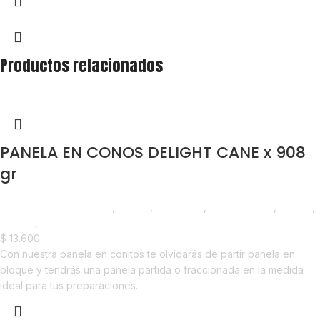
Productos relacionados
PANELA EN CONOS DELIGHT CANE x 908
gr
Saborizantes y Bebidas
,
Panela
,
Despensa
,
Emprendedor
,
Foodie
,
Horeca
,
Nuevo en Estrena
$
13.600
Con nuestra panela en conitos te olvidarás de partir panela en
bloque y tendrás una panela partida o fraccionada en la medida
ideal para tus preparaciones.