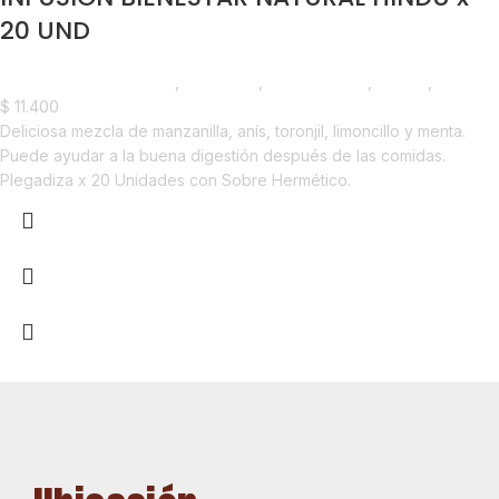
20 UND
Saborizantes y Bebidas
,
Infusiones
,
Emprendedor
,
Foodie
,
Horeca
$
11.400
Deliciosa mezcla de manzanilla, anís, toronjil, limoncillo y menta.
Puede ayudar a la buena digestión después de las comidas.
Plegadiza x 20 Unidades con Sobre Hermético.