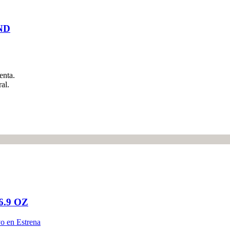
ND
enta.
al.
.9 OZ
o en Estrena