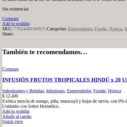
Sin existencias
Compare
Add to wishlist
SKU:
77024460360055
Categorías:
Emprendedor
,
Foodie
,
Horeca
,
I
Share:
También te recomendamos…
Compare
INFUSIÓN FRUTOS TROPICALES HINDÚ x 20 
Saborizantes y Bebidas
,
Infusiones
,
Emprendedor
,
Foodie
,
Horeca
$
12.400
Exótica mezcla de mango, piña, maracuyá y hojas de stevia, con 0% de 
Unidades con Sobre Hermético.
Add to wishlist
Añadir al carrito
Quick view