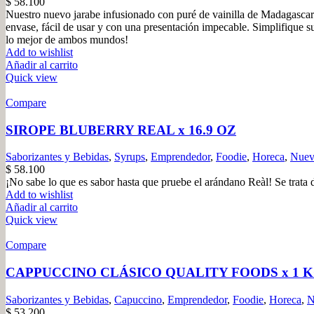
$
58.100
Nuestro nuevo jarabe infusionado con puré de vainilla de Madagascar Pr
envase, fácil de usar y con una presentación impecable. Simplifique su
lo mejor de ambos mundos!
Add to wishlist
Añadir al carrito
Quick view
Compare
SIROPE BLUBERRY REAL x 16.9 OZ
Saborizantes y Bebidas
,
Syrups
,
Emprendedor
,
Foodie
,
Horeca
,
Nuev
$
58.100
¡No sabe lo que es sabor hasta que pruebe el arándano Reàl! Se trata 
Add to wishlist
Añadir al carrito
Quick view
Compare
CAPPUCCINO CLÁSICO QUALITY FOODS x 1 
Saborizantes y Bebidas
,
Capuccino
,
Emprendedor
,
Foodie
,
Horeca
,
N
$
53.200