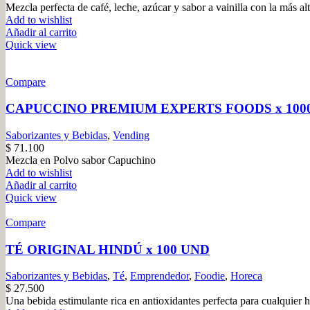
Mezcla perfecta de café, leche, azúcar y sabor a vainilla con la más al
Add to wishlist
Añadir al carrito
Quick view
Compare
CAPUCCINO PREMIUM EXPERTS FOODS x 100
Saborizantes y Bebidas
,
Vending
$
71.100
Mezcla en Polvo sabor Capuchino
Add to wishlist
Añadir al carrito
Quick view
Compare
TÉ ORIGINAL HINDÚ x 100 UND
Saborizantes y Bebidas
,
Té
,
Emprendedor
,
Foodie
,
Horeca
$
27.500
Una bebida estimulante rica en antioxidantes perfecta para cualquier h