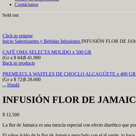
Contáctanos
Sold out
Click to enlarge
Inicio
Saborizantes y Bebidas
Infusiones
INFUSIÓN FLOR DE JA
CAFÉ OMA SELECTA MOLIDO x 500 GR
(Gr a
$
84
)
$
41.900
Back to products
PREMEZCLA WAFFLES DE CHOCLO ALCAGÜETE x 400 GR
(Gr a
$
72
)
$
28.600
INFUSIÓN FLOR DE JAMAIC
$
12.500
La flor de Jamaica es una mezcla especial con efecto diurético que pod
El sabor ácido de la flor de Jamaica mezclado con el té verde, lo hace i