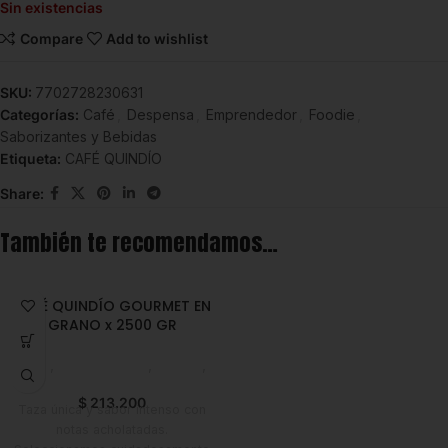
Sin existencias
Compare
Add to wishlist
SKU:
7702728230631
Categorías:
Café
,
Despensa
,
Emprendedor
,
Foodie
,
Saborizantes y Bebidas
Etiqueta:
CAFÉ QUINDÍO
Share:
También te recomendamos…
CAFÉ QUINDÍO GOURMET EN
GRANO x 2500 GR
Café
,
Emprendedor
,
Foodie
,
Horeca
$
213.200
Taza única y sabor intenso con
notas acholatadas.