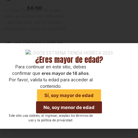
Foodie
,
Horeca
$
6.100
El Maíz Tierno Kari de origen
chino, es nutritivo por naturaleza,
además junto con su sistema
abre fácil es ideal para cocinarse
con huevos revueltos o como
ingrediente de ensaladas, sopas
ARROZ ARBORIO X 500 GR
y otras recetas.
Despensa
,
Arroz
,
Foodie
¿Eres mayor de edad?
$
20.300
Arroz italiano de grano corto
Para continuar en este sitio, debes
enriquecido. Calidad de
confirmar que
eres mayor de 18 años
.
restaurante premium y envasado
Por favor, valida tu edad para acceder al
al vacío para su frescura. Su alto
contenido.
contenido de almidón se libera
Sí, soy mayor de edad
en el proceso de cocción lenta,
ACEITE DE OLIVA EXTRA
creando una consistencia
VIRGEN RAFAEL SALGADO x 1
No, soy menor de edad
cremosa ideal para el risotto.
L
Coccion Rapida (15 - 17 minutos)
Este sitio usa cookies; al ingresar, aceptas los términos de
uso y la política de privacidad.
Líneas Balance
,
Aceite de
Oliva
,
Despensa
,
Emprendedor
,
Foodie
,