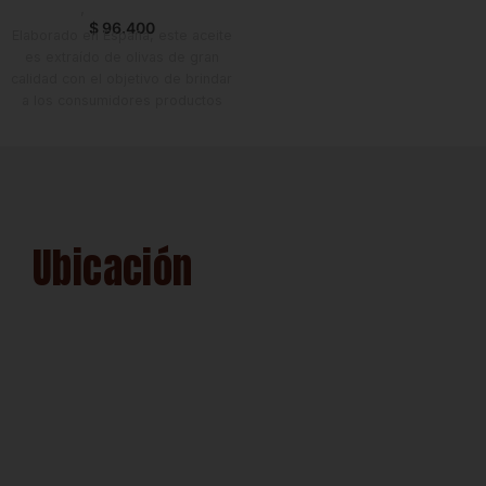
Horeca
,
Nuevo en Estrena
$
96.400
Elaborado en España, este aceite
es extraído de olivas de gran
calidad con el objetivo de brindar
a los consumidores productos
que beneficien su salud. Se
caracteriza por ser un aceite
frutado, sin amargor y con un
pequeño picor que le da carácter
y sabor. 100% Natural
Ubicación