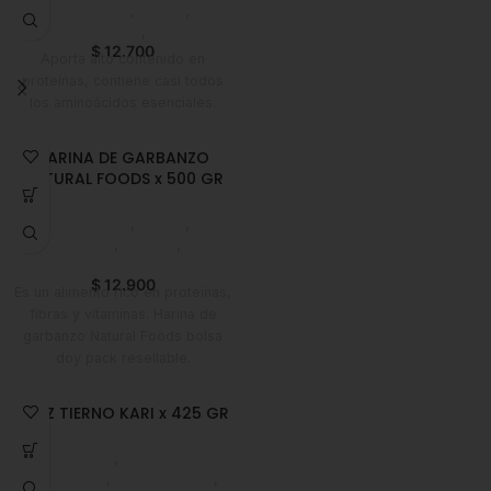
Despensa
,
Harina
,
Emprendedor
,
Horeca
$
12.700
Aporta alto contenido en
proteínas, contiene casi todos
los aminoácidos esenciales.
HARINA DE GARBANZO
NATURAL FOODS x 500 GR
Despensa
,
Harina
,
Emprendedor
,
Horeca
,
Líneas
Balance
$
12.900
Es un alimento rico en proteínas,
fibras y vitaminas. Harina de
garbanzo Natural Foods bolsa
doy pack resellable.
MAIZ TIERNO KARI x 425 GR
Despensa
,
Enlatados y
Conservas
,
Emprendedor
,