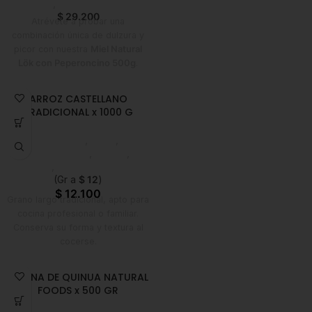
Balance
,
Nuevo en Estrena
$
29.200
Atrévete a probar una
combinación única de dulzura y
picor con nuestra
Miel Natural
Lök con Peperoncino 500g
.
Elaborada con
miel 100%
natural
y
peperoncino
ARROZ CASTELLANO
deshidratado
, esta infusión
TRADICIONAL x 1000 G
artesanal resalta los aromas
florales de la miel y aporta un
Despensa
,
Arroz
,
toque picante que transforma
Emprendedor
,
Foodie
,
cualquier plato.
Horeca
,
Nuevo en Estrena
(Gr a
$
12
)
$
12.100
Grano largo tradicional, apto para
cocina profesional o familiar.
Conserva su forma y textura al
cocerse.
HARINA DE QUINUA NATURAL
FOODS x 500 GR