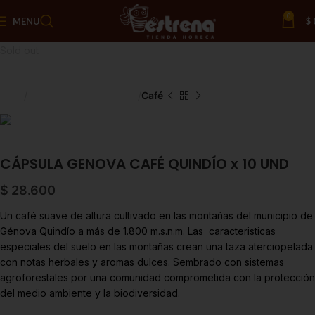
0
MENU
$
Sold out
Inicio
Saborizantes y Bebidas
Café
CÁPSULA GENOVA CAFÉ QUINDÍO x 10 UND
$
28.600
Un café suave de altura cultivado en las montañas del municipio de
Génova Quindío a más de 1.800 m.s.n.m. Las caracteristicas
especiales del suelo en las montañas crean una taza aterciopelada
con notas herbales y aromas dulces. Sembrado con sistemas
agroforestales por una comunidad comprometida con la protección
del medio ambiente y la biodiversidad.