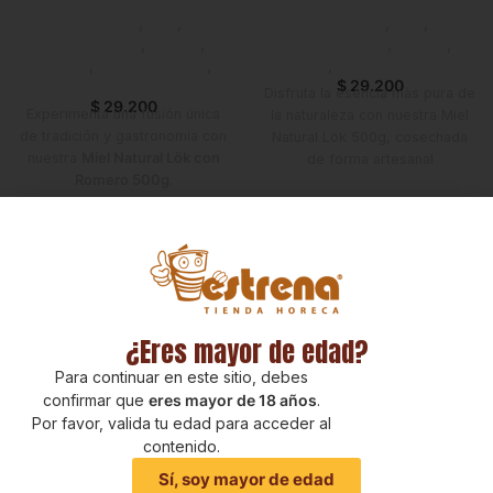
Despensa
,
Miel
,
Despensa
,
Miel
,
Emprendedor
,
Foodie
,
Emprendedor
,
Foodie
,
Horeca
,
Líneas Balance
,
Horeca
,
Nuevo en Estrena
Nuevo en Estrena
$
29.200
Disfruta la esencia más pura de
$
29.200
Experimenta una fusión única
la naturaleza con nuestra Miel
de tradición y gastronomía con
Natural Lök 500g, cosechada
nuestra
Miel Natural Lök con
de forma artesanal
Romero 500g
.
en Villavicencio. Cada gota
Elaborada con
miel 100%
conserva intactos sus aromas y
natural
y
romero deshidratado
,
sabores florales, ofreciendo
esta combinación ofrece un
una experiencia auténtica y
sabor aromático y herbal que
deliciosa que realza cualquier
transforma tus recetas y
bebida, receta o momento
bebidas en experiencias
especial.
gourmet.
¿Eres mayor de edad?
Para continuar en este sitio, debes
confirmar que
eres mayor de 18 años
.
Por favor, valida tu edad para acceder al
contenido.
Sí, soy mayor de edad