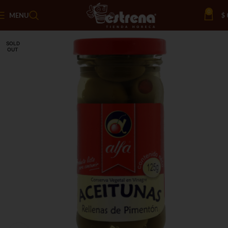
0
MENU
$
SOLD
OUT