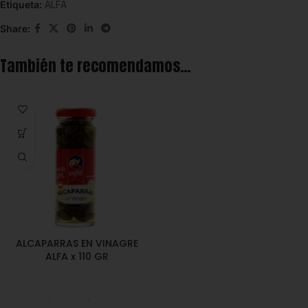
Etiqueta:
ALFA
Share:
También te recomendamos…
ALCAPARRAS EN VINAGRE
ALFA x 110 GR
Despensa
,
Emprendedor
,
Foodie
,
Horeca
,
Nuevo en