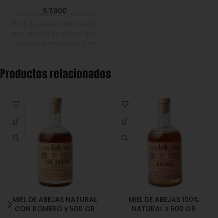
Estrena
$
7.900
Las alcaparras son un botón
floral de producción silvestre
que, además de poseer gran
cantidad de beneficios y ser
rico en antioxidantes, vitaminas
y fibra, aportan un sabor
Productos relacionados
inconfundible y un tamaño
perfecto para el plato
tradicional colombiano:
el
ajiaco.
MIEL DE ABEJAS NATURAL
MIEL DE ABEJAS 100%
CON ROMERO x 500 GR
NATURAL x 500 GR