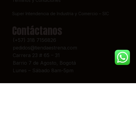
Términos y Condiciones
Super Intendencia de Industria y Comercio – SIC
Contáctanos
(+57) 318 7156826
pedidos@tiendaestrena.com
Carrera 23 # 65 – 31
Barrio 7 de Agosto, Bogotá
Lunes – Sábado 8am-5pm
© 2024 TIENDA ESTRENA. TODOS LOS DERECHOS RESERVADOS