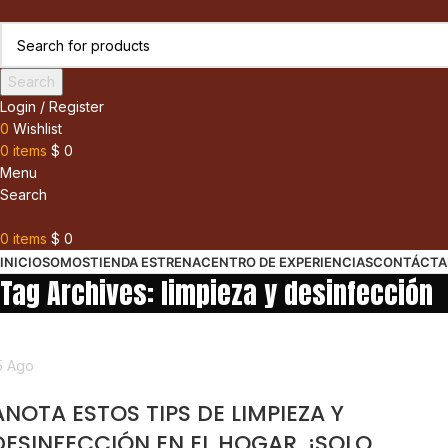
Search
Login / Register
0
Wishlist
0
items
$
0
Menu
Search
0
items
$
0
INICIO
SOMOS
TIENDA ESTRENA
CENTRO DE EXPERIENCIAS
CONTÁCTA
Tag Archives: limpieza y desinfección
5
Ago
seo y Limpieza
ANOTA ESTOS TIPS DE LIMPIEZA Y
DESINFECCIÓN EN EL HOGAR. ¡SOLO