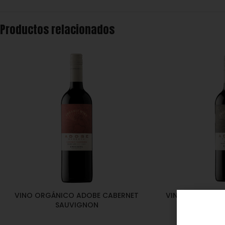
Productos relacionados
VINO ORGÁNICO ADOBE CABERNET
VINO ORGÁNICO
SAUVIGNON
Licores
,
Vinos
,
E
Licores
,
Vinos
,
Emprendedor
,
Foodie
,
Horeca
,
Nu