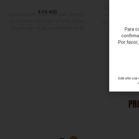
Horeca
,
Nuevo en Estrena
$
6
Es un vino de co
$
59.400
Es un vino de color rojo rubí, en nariz
nariz muy intenso
sus aromas recuerdan a frutos rojos y
aromas a ciruela 
negros con un toque ahumado y en
tostados y casis)
Para co
boca es jugoso y de textura sedosa.
maduros, suaves 
confirm
Ideal para servir junto a platos
Por favor,
buena densidad.
condimentados y de sabores fuertes,
a carnes rojas y
por su sabor equilibrado y fácil paladar.
guisos condiment
excelente acomp
como Rigattoni
Este sitio usa
PR