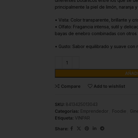
diferentes botánicos entre los que se de
principalmente la piel de limón, naranja 
• Vista: Color transparente, brillante y cris
• Olfato: Fragancia intensa, sutil y delic
bayas de enebro combinadas con otros b
• Gusto: Sabor equilibrado y suave con n
AÑADI
Compare
Add to wishlist
SKU:
8413425013043
Categorías:
Emprendedor
,
Foodie
,
Gin
Etiqueta:
VINPAR
Share: