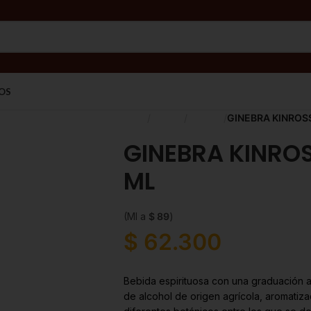
OS
Inicio
Licores
Ginebra
GINEBRA KINROSS
GINEBRA KINROS
ML
(Ml a
$
89
)
$
62.300
Bebida espirituosa con una graduación alc
de alcohol de origen agrícola, aromatiz