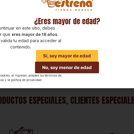
2.800
(Ml a
$
76
)
lor rojo violáceo, en
$
53.500
 y frutal (desatacando
Vodka Karlova conjuga una mezcla de
¿Eres mayor de edad?
y grosellas con toques
cereales 100%, con agua pura, sin
 y en boca con taninos
imperfecciones, desmineralización
ntinuar en este sitio, debes
y aterciopelados de
ar que
eres mayor de 18 años
inexistente y transformándolo mediante
.
 valida tu edad para acceder al
Ideal para servir junto
la auténtica destilación tradicional de
contenido.
 blancas asadas o en
estilo ruso.
ados. También es un
Sí, soy mayor de edad
añamiento de pastas
 y quesos maduros.
No, soy menor de edad
 cookies; al ingresar, aceptas los términos de
uso y la política de privacidad.
ODUCTOS ESPECIALES, CLIENTES ESPECIAL