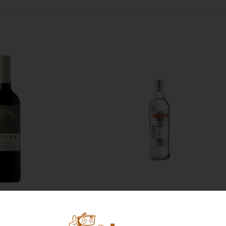
 ADOBE CARMENERE
VODKA KARLOVA x 700 ML
mprendedor
,
Foodie
,
Licores
,
Vodka
,
Emprendedor
,
Foodie
,
evo en Estrena
Horeca
,
Nuevo en Estrena