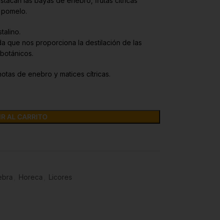
stacan las bayas de enebro, frutas cítricas
y pomelo.
talino.
ada que nos proporciona la destilación de las
otánicos.
otas de enebro y matices cítricas.
R AL CARRITO
ebra
,
Horeca
,
Licores